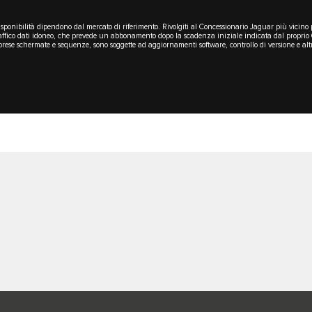
ro disponibilità dipendono dal mercato di riferimento. Rivolgiti al Concessionario Jaguar più vicino 
fico dati idoneo, che prevede un abbonamento dopo la scadenza iniziale indicata dal proprio Con
ese schermate e sequenze, sono soggette ad aggiornamenti software, controllo di versione e altre 