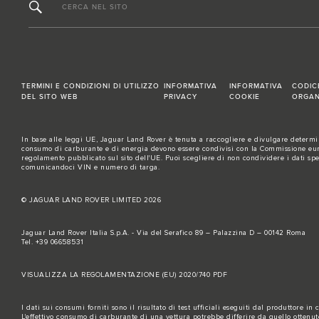
CERCA NEL SITO
TERMINI E CONDIZIONI DI UTILIZZO
INFORMATIVA
INFORMATIVA
CODIC
DEL SITO WEB
PRIVACY
COOKIE
ORGAN
In base alle leggi UE, Jaguar Land Rover è tenuta a raccogliere e divulgare determina
consumo di carburante e di energia devono essere condivisi con la Commissione europe
regolamento pubblicato sul
sito dell'UE
. Puoi scegliere di non condividere i dati sp
comunicandoci VIN e numero di targa.
© JAGUAR LAND ROVER LIMITED 2026
Jaguar Land Rover Italia S.p.A. - Via del Serafico 89 – Palazzina D – 00142 Roma
Tel. +39 06658531
VISUALIZZA LA REGOLAMENTAZIONE (EU) 2020/740 PDF
I dati sui consumi forniti sono il risultato di test ufficiali eseguiti dal produttore in
L'effettivo consumo di carburante di una vettura potrebbe differire da quello ottenu