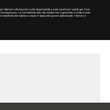
per ottenere informazioni sulla disponibilità e sulle condizioni valide per il tuo
cessionario. La connettività alla rete mobile non è garantita in tutte le aree
modifiche del sistema o visive in base alle opzioni selezionate. I termini e