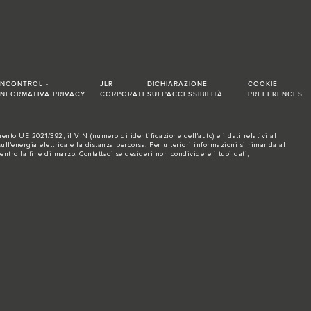
INCONTROL -
JLR
DICHIARAZIONE
COOKIE
INFORMATIVA PRIVACY
CORPORATE
SULL'ACCESSIBILITÀ
PREFERENCES
nto UE 2021/392, il VIN (numero di identificazione dell'auto) e i dati relativi al
l'energia elettrica e la distanza percorsa. Per ulteriori informazioni si rimanda al
 entro la fine di marzo.
Contattaci se
desideri non condividere i tuoi dati,