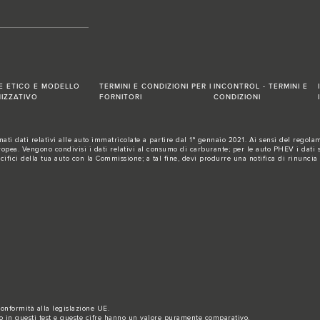
E ETICO E MODELLO
TERMINI E CONDIZIONI PER I
INCONTROL - TERMINI E
IZZATIVO
FORNITORI
CONDIZIONI
ti dati relativi alle auto immatricolate a partire dal 1° gennaio 2021. Ai sensi del regolame
a. Vengono condivisi i dati relativi al consumo di carburante; per le auto PHEV i dati sul
ecifici della tua auto con la Commissione; a tal fine, devi produrre una notifica di rinuncia
 conformità alla legislazione UE.
to in questi test e queste cifre hanno un valore puramente comparativo.