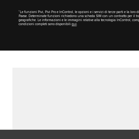
1
Le funzioni Pivi, Pivi Pro e InControl, le opzioni e i servizi di terze parti e la lo
Paese. Determinate funzioni richiedono una scheda SIM con un contratto per il traf
geografiche. Le informazioni e le immagini relative alla tecnologia InControl, compr
condizioni completi sono disponibili
qui
.