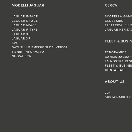
MODELLI JAGUAR
CERCA
JAGUAR F-PACE
SCOPRI LA GAM
JAGUAR E-PACE
GLOSSARIO
JAGUAR I-PACE
ELETTRICA, PLU
JAGUAR F-TYPE
JAGUAR HERITA
JAGUAR XE
JAGUAR XF
FLEET & BUSI
SVO
DATI SULLE EMISSIONI DEI VEICOLI
TIENIMI INFORMATO
PANORAMICA
NUOVA ERA
GAMMA JAGUAR
LA NOSTRA RES
FLEET & BUSIN
CONTATTACI
ABOUT US
JLR
SUSTAINABILITY