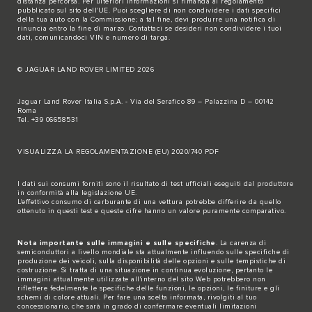
distanza percorsa. Per ulteriori informazioni si rimanda al regolamento
pubblicato sul
sito dell'UE
. Puoi scegliere di non condividere i dati specifici
della tua auto con la Commissione; a tal fine, devi produrre una notifica di
rinuncia entro la fine di marzo.
Contattaci se
desideri non condividere i tuoi
dati, comunicandoci VIN e numero di targa.
© JAGUAR LAND ROVER LIMITED 2026
Jaguar Land Rover Italia S.p.A. - Via del Serafico 89 – Palazzina D – 00142
Roma
Tel. +39 06658531
VISUALIZZA LA REGOLAMENTAZIONE (EU) 2020/740 PDF
I dati sui consumi forniti sono il risultato di test ufficiali eseguiti dal produttore
in conformità alla legislazione UE.
L'effettivo consumo di carburante di una vettura potrebbe differire da quello
ottenuto in questi test e queste cifre hanno un valore puramente comparativo.
Nota importante sulle immagini e sulle specifiche
. La carenza di
semiconduttori a livello mondiale sta attualmente influendo sulle specifiche di
produzione dei veicoli, sulla disponibilità delle opzioni e sulle tempistiche di
costruzione. Si tratta di una situazione in continua evoluzione, pertanto le
immagini attualmente utilizzate all'interno del sito Web potrebbero non
riflettere fedelmente le specifiche delle funzioni, le opzioni, le finiture e gli
schemi di colore attuali. Per fare una scelta informata, rivolgiti al tuo
concessionario, che sarà in grado di confermare eventuali limitazioni