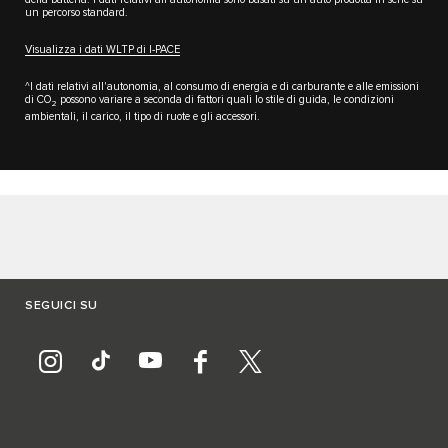
un percorso standard.
Visualizza i dati WLTP di I-PACE
^I dati relativi all'autonomia, al consumo di energia e di carburante e alle emissioni
di CO
possono variare a seconda di fattori quali lo stile di guida, le condizioni
2
ambientali, il carico, il tipo di ruote e gli accessori.
SEGUICI SU