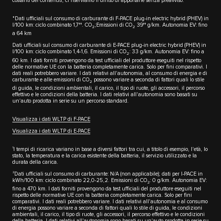
costanti dei contenuti, ci riserviamo il diritto di apportarle senza preavviso.
*Dati ufficiali sul consumo di carburante di F-PACE plug-in electric hybrid (PHEV) in
l/100 km: ciclo combinato 1,7††. CO
;Emissioni di CO
39†† g/km. Autonomia EV: fino
2
2
a 64 km
Dati ufficiali sul consumo di carburante di E-PACE plug-in electric hybrid (PHEV) in
l/100 km: ciclo combinato 1,4-1,6. Emissioni di CO
: 33 g/km. Autonomia EV: fino a
2
60 km. I dati forniti provengono da test ufficiali del produttore eseguiti nel rispetto
delle normative UE con la batteria completamente carica. Solo per fini comparativi. I
dati reali potrebbero variare. I dati relativi all'autonomia, al consumo di energia e di
carburante e alle emissioni di CO
possono variare a seconda di fattori quali lo stile
2
di guida, le condizioni ambientali, il carico, il tipo di ruote, gli accessori, il percorso
effettivo e le condizioni della batteria. I dati relativi all'autonomia sono basati su
un'auto prodotta in serie su un percorso standard.
Visualizza i dati WLTP di F-PACE
Visualizza i dati WLTP di E-PACE
1
I tempi di ricarica variano in base a diversi fattori tra cui, a titolo di esempio, l'età, lo
stato, la temperatura e la carica esistente della batteria, il servizio utilizzato e la
durata della carica.
2
Dati ufficiali sul consumo di carburante: N/A (non applicabile); dati per I-PACE in
kWh/100 km: ciclo combinato 22,0-25,2. Emissioni di CO
: 0 g/km. Autonomia EV:
2
fino a 470 km. I dati forniti provengono da test ufficiali del produttore eseguiti nel
rispetto delle normative UE con la batteria completamente carica. Solo per fini
comparativi. I dati reali potrebbero variare. I dati relativi all'autonomia e al consumo
di energia possono variare a seconda di fattori quali lo stile di guida, le condizioni
ambientali, il carico, il tipo di ruote, gli accessori, il percorso effettivo e le condizioni
della batteria. I dati relativi all'autonomia sono basati su un'auto prodotta in serie su