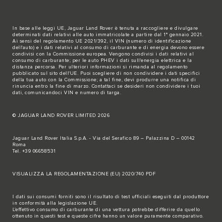
In base alle leggi UE, Jaguar Land Rover è tenuta a raccogliere e divulgare
determinati dati relativi alle auto immatricolate a partire dal 1° gennaio 2021.
Ai sensi del regolamento UE 2021/392, il VIN (numero di identificazione
dell'auto) e i dati relativi al consumo di carburante e di energia devono essere
condivisi con la Commissione europea. Vengono condivisi i dati relativi al
consumo di carburante; per le auto PHEV i dati sull'energia elettrica e la
distanza percorsa. Per ulteriori informazioni si rimanda al regolamento
pubblicato sul
sito dell'UE
. Puoi scegliere di non condividere i dati specifici
della tua auto con la Commissione; a tal fine, devi produrre una notifica di
rinuncia entro la fine di marzo.
Contattaci se
desideri non condividere i tuoi
dati, comunicandoci VIN e numero di targa.
© JAGUAR LAND ROVER LIMITED 2026
Jaguar Land Rover Italia S.p.A. - Via del Serafico 89 – Palazzina D – 00142
Roma
Tel. +39 06658531
VISUALIZZA LA REGOLAMENTAZIONE (EU) 2020/740 PDF
I dati sui consumi forniti sono il risultato di test ufficiali eseguiti dal produttore
in conformità alla legislazione UE.
L'effettivo consumo di carburante di una vettura potrebbe differire da quello
ottenuto in questi test e queste cifre hanno un valore puramente comparativo.