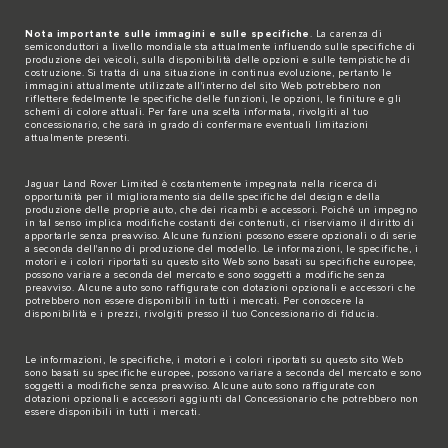
Nota importante sulle immagini e sulle specifiche
. La carenza di
semiconduttori a livello mondiale sta attualmente influendo sulle specifiche di
produzione dei veicoli, sulla disponibilità delle opzioni e sulle tempistiche di
costruzione. Si tratta di una situazione in continua evoluzione, pertanto le
immagini attualmente utilizzate all'interno del sito Web potrebbero non
riflettere fedelmente le specifiche delle funzioni, le opzioni, le finiture e gli
schemi di colore attuali. Per fare una scelta informata, rivolgiti al tuo
concessionario, che sarà in grado di confermare eventuali limitazioni
attualmente presenti.
Jaguar Land Rover Limited è costantemente impegnata nella ricerca di
opportunità per il miglioramento sia delle specifiche del design e della
produzione delle proprie auto, che dei ricambi e accessori. Poiché un impegno
in tal senso implica modifiche costanti dei contenuti, ci riserviamo il diritto di
apportarle senza preavviso. Alcune funzioni possono essere opzionali o di serie
a seconda dell'anno di produzione del modello. Le informazioni, le specifiche, i
motori e i colori riportati su questo sito Web sono basati su specifiche europee,
possono variare a seconda del mercato e sono soggetti a modifiche senza
preavviso. Alcune auto sono raffigurate con dotazioni opzionali e accessori che
potrebbero non essere disponibili in tutti i mercati. Per conoscere la
disponibilità e i prezzi, rivolgiti presso il tuo Concessionario di fiducia.
Le informazioni, le specifiche, i motori e i colori riportati su questo sito Web
sono basati su specifiche europee, possono variare a seconda del mercato e sono
soggetti a modifiche senza preavviso. Alcune auto sono raffigurate con
dotazioni opzionali e accessori aggiunti dal Concessionario che potrebbero non
essere disponibili in tutti i mercati.