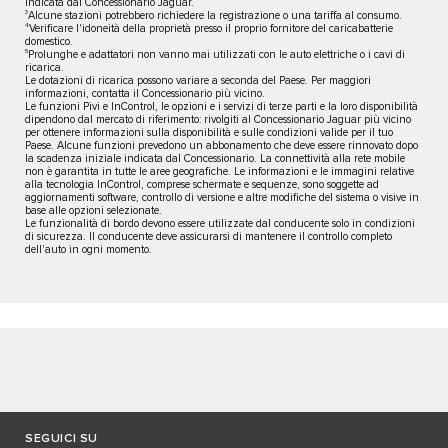
indicata dal Concessionario Jaguar.
3
Alcune stazioni potrebbero richiedere la registrazione o una tariffa al consumo.
4
Verificare l'idoneità della proprietà presso il proprio fornitore del caricabatterie
domestico.
5
Prolunghe e adattatori non vanno mai utilizzati con le auto elettriche o i cavi di
ricarica.
Le dotazioni di ricarica possono variare a seconda del Paese. Per maggiori
informazioni, contatta il Concessionario più vicino.
Le funzioni Pivi e InControl, le opzioni e i servizi di terze parti e la loro disponibilità
dipendono dal mercato di riferimento: rivolgiti al Concessionario Jaguar più vicino
per ottenere informazioni sulla disponibilità e sulle condizioni valide per il tuo
Paese. Alcune funzioni prevedono un abbonamento che deve essere rinnovato dopo
la scadenza iniziale indicata dal Concessionario. La connettività alla rete mobile
non è garantita in tutte le aree geografiche. Le informazioni e le immagini relative
alla tecnologia InControl, comprese schermate e sequenze, sono soggette ad
aggiornamenti software, controllo di versione e altre modifiche del sistema o visive in
base alle opzioni selezionate.
Le funzionalità di bordo devono essere utilizzate dal conducente solo in condizioni
di sicurezza. Il conducente deve assicurarsi di mantenere il controllo completo
dell'auto in ogni momento.
SEGUICI SU