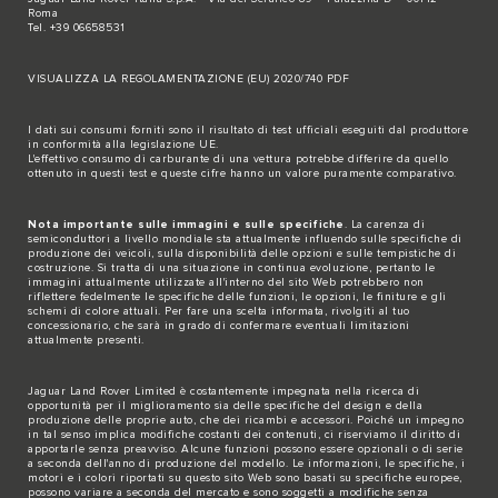
Roma
Tel. +39 06658531
VISUALIZZA LA REGOLAMENTAZIONE (EU) 2020/740 PDF
I dati sui consumi forniti sono il risultato di test ufficiali eseguiti dal produttore
in conformità alla legislazione UE.
L'effettivo consumo di carburante di una vettura potrebbe differire da quello
ottenuto in questi test e queste cifre hanno un valore puramente comparativo.
Nota importante sulle immagini e sulle specifiche
. La carenza di
semiconduttori a livello mondiale sta attualmente influendo sulle specifiche di
produzione dei veicoli, sulla disponibilità delle opzioni e sulle tempistiche di
costruzione. Si tratta di una situazione in continua evoluzione, pertanto le
immagini attualmente utilizzate all'interno del sito Web potrebbero non
riflettere fedelmente le specifiche delle funzioni, le opzioni, le finiture e gli
schemi di colore attuali. Per fare una scelta informata, rivolgiti al tuo
concessionario, che sarà in grado di confermare eventuali limitazioni
attualmente presenti.
Jaguar Land Rover Limited è costantemente impegnata nella ricerca di
opportunità per il miglioramento sia delle specifiche del design e della
produzione delle proprie auto, che dei ricambi e accessori. Poiché un impegno
in tal senso implica modifiche costanti dei contenuti, ci riserviamo il diritto di
apportarle senza preavviso. Alcune funzioni possono essere opzionali o di serie
a seconda dell'anno di produzione del modello. Le informazioni, le specifiche, i
motori e i colori riportati su questo sito Web sono basati su specifiche europee,
possono variare a seconda del mercato e sono soggetti a modifiche senza