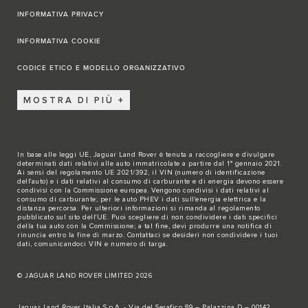
INFORMATIVA PRIVACY
INFORMATIVA COOKIE
CODICE ETICO E MODELLO ORGANIZZATIVO
MOSTRA DI PIÙ
In base alle leggi UE, Jaguar Land Rover è tenuta a raccogliere e divulgare
determinati dati relativi alle auto immatricolate a partire dal 1° gennaio 2021.
Ai sensi del regolamento UE 2021/392, il VIN (numero di identificazione
dell'auto) e i dati relativi al consumo di carburante e di energia devono essere
condivisi con la Commissione europea. Vengono condivisi i dati relativi al
consumo di carburante; per le auto PHEV i dati sull'energia elettrica e la
distanza percorsa. Per ulteriori informazioni si rimanda al regolamento
pubblicato sul
sito dell'UE
. Puoi scegliere di non condividere i dati specifici
della tua auto con la Commissione; a tal fine, devi produrre una notifica di
rinuncia entro la fine di marzo.
Contattaci se
desideri non condividere i tuoi
dati, comunicandoci VIN e numero di targa.
© JAGUAR LAND ROVER LIMITED 2026
Jaguar Land Rover Italia S.p.A. - Via del Serafico 89 – Palazzina D – 00142