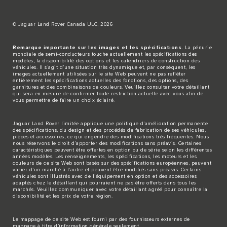
© Jaguar Land Rover Canada ULC, 2026
Remarque importante sur les images et les spécifications.
La pénurie
mondiale de semi-conducteurs touche actuellement les spécifications des
modèles, la disponibilité des options et les calendriers de construction des
véhicules. Il s’agit d’une situation très dynamique et, par conséquent, les
images actuellement utilisées sur le site Web peuvent ne pas refléter
entièrement les spécifications actuelles des fonctions, des options, des
garnitures et des combinaisons de couleurs. Veuillez consulter votre détaillant
qui sera en mesure de confirmer toute restriction actuelle avec vous afin de
vous permettre de faire un choix éclairé.
Jaguar Land Rover limitée applique une politique d’amélioration permanente
des spécifications, du design et des procédés de fabrication de ses véhicules,
pièces et accessoires, ce qui engendre des modifications très fréquentes. Nous
nous réservons le droit d’apporter des modifications sans préavis. Certaines
caractéristiques peuvent être offertes en option ou de série selon les différentes
années modèles. Les renseignements, les spécifications, les moteurs et les
couleurs de ce site Web sont basés sur des spécifications européennes, peuvent
varier d’un marché à l’autre et peuvent être modifiés sans préavis. Certains
véhicules sont illustrés avec de l’équipement en option et des accessoires
adaptés chez le détaillant qui pourraient ne pas être offerts dans tous les
marchés. Veuillez communiquer avec votre détaillant agréé pour connaître la
disponibilité et les prix de votre région.
Le mappage de ce site Web est fourni par des fournisseurs externes de
mappage à titre d’information générale seulement.