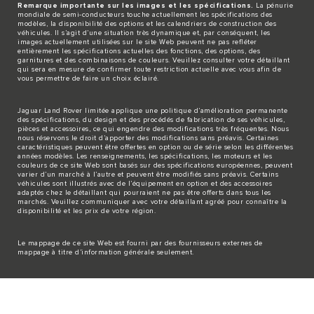
Remarque importante sur les images et les spécifications.
La pénurie
mondiale de semi-conducteurs touche actuellement les spécifications des
modèles, la disponibilité des options et les calendriers de construction des
véhicules. Il s’agit d’une situation très dynamique et, par conséquent, les
images actuellement utilisées sur le site Web peuvent ne pas refléter
entièrement les spécifications actuelles des fonctions, des options, des
garnitures et des combinaisons de couleurs. Veuillez consulter votre détaillant
qui sera en mesure de confirmer toute restriction actuelle avec vous afin de
vous permettre de faire un choix éclairé.
Jaguar Land Rover limitée applique une politique d’amélioration permanente
des spécifications, du design et des procédés de fabrication de ses véhicules,
pièces et accessoires, ce qui engendre des modifications très fréquentes. Nous
nous réservons le droit d’apporter des modifications sans préavis. Certaines
caractéristiques peuvent être offertes en option ou de série selon les différentes
années modèles. Les renseignements, les spécifications, les moteurs et les
couleurs de ce site Web sont basés sur des spécifications européennes, peuvent
varier d’un marché à l’autre et peuvent être modifiés sans préavis. Certains
véhicules sont illustrés avec de l’équipement en option et des accessoires
adaptés chez le détaillant qui pourraient ne pas être offerts dans tous les
marchés. Veuillez communiquer avec votre détaillant agréé pour connaître la
disponibilité et les prix de votre région.
Le mappage de ce site Web est fourni par des fournisseurs externes de
mappage à titre d’information générale seulement.