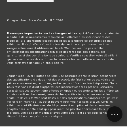
© Jaguar Land Rover Canada ULC, 2026
Remarque importante sur les images et les spécifications.
La pénurie
mondiale de semi-conducteurs touche actuellement les spécifications des
modèles, la disponibilité des options et les calendriers de construction des
véhicules. Il s’agit d’une situation très dynamique et, par conséquent, les
images actuellement utilisées sur le site Web peuvent ne pas refléter
entièrement les spécifications actuelles des fonctions, des options, des
garnitures et des combinaisons de couleurs. Veuillez consulter votre détaillant
qui sera en mesure de confirmer toute restriction actuelle avec vous afin de
vous permettre de faire un choix éclairé.
Jaguar Land Rover limitée applique une politique d’amélioration permanente
des spécifications, du design et des procédés de fabrication de ses véhicules,
pièces et accessoires, ce qui engendre des modifications très fréquentes. Nous
nous réservons le droit d’apporter des modifications sans préavis. Certaines
caractéristiques peuvent être offertes en option ou de série selon les différentes
années modèles. Les renseignements, les spécifications, les moteurs et les
couleurs de ce site Web sont basés sur des spécifications européennes, peuvent
varier d’un marché à l’autre et peuvent être modifiés sans préavis. Certains
véhicules sont illustrés avec de l’équipement en option et des accessoires
adaptés chez le détaillant qui pourraient ne pas être offerts dans tous les
marchés. Veuillez communiquer avec votre détaillant agréé pour connaître la
disponibilité et les prix de votre région.