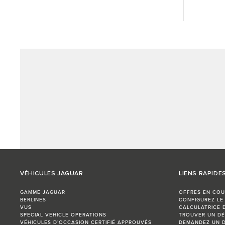
VÉHICULES JAGUAR
LIENS RAPIDE
GAMME JAGUAR
OFFRES EN COU
BERLINES
CONFIGUREZ LE
VUS
CALCULATRICE 
SPECIAL VEHICLE OPERATIONS
TROUVER UN DÉ
VÉHICULES D’OCCASION CERTIFIÉ APPROUVÉS
DEMANDEZ UN D