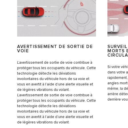
SURVEI
AVERTISSEMENT DE SORTIE DE
MORTS 
VOIE
CIRCULA
L’avertissement de sortie de voie contribue à
Si votre véh
protéger tous les occupants du véhicule. Cette
dans votre 
technologie détecte les déviations
rapidement,
involontaires du véhicule hors de sa voie et
angles mort
vous en avertit à l’aide d’une alerte visuelle et
même, la dé
de légères vibrations du volant.
arrière dét
L’avertissement de sortie de voie contribue à
derrière vou
protéger tous les occupants du véhicule. Cette
technologie détecte les déviations
involontaires du véhicule hors de sa voie et
vous en avertit à l’aide d’une alerte visuelle et
de légères vibrations du volant.