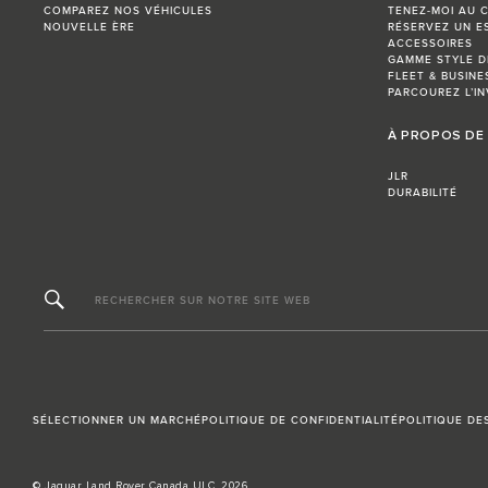
COMPAREZ NOS VÉHICULES
TENEZ-MOI AU 
NOUVELLE ÈRE
RÉSERVEZ UN E
ACCESSOIRES
GAMME STYLE D
FLEET & BUSINE
PARCOUREZ L’IN
À PROPOS DE
JLR
DURABILITÉ
RECHERCHER SUR NOTRE SITE WEB
SÉLECTIONNER UN MARCHÉ
POLITIQUE DE CONFIDENTIALITÉ
POLITIQUE DE
© Jaguar Land Rover Canada ULC, 2026