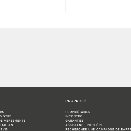
S
PROPRIÉTÉ
RS
PROPRIÉTAIRES
 VÔTRE
INCONTROL
DE VERSEMENTS
GARANTIES
TAILLANT
ASSISTANCE ROUTIÈRE
EVIS
RECHERCHER UNE CAMPAGNE DE RAPP