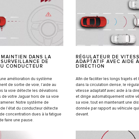
 MAINTIEN DANS LA
RÉGULATEUR DE VITES
 SURVEILLANCE DE
ADAPTATIF AVEC AIDE À
 DU CONDUCTEUR
DIRECTION
 une amélioration du système
Afin de faciliter les longs trajets et
ent de sortie de voie, l’aide au
dans la circulation dense, le régul
s la voie détecte les déviations
vitesse adaptatif avec aide à la dir
s de votre Jaguar hors de sa voie
et dirige automatiquement votre v
y ramener. Notre système de
sa voie, tout en maintenant une di
 de l’état du conducteur détecte
donnée par rapport au véhicule qui
de concentration dues à la fatigue
devant.
e faire une pause.