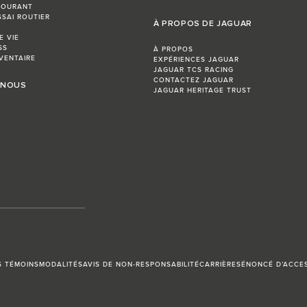
COURANT
SSAI ROUTIER
À PROPOS DE JAGUAR
E VIE
SS
À PROPOS
VENTAIRE
EXPÉRIENCES JAGUAR
JAGUAR TCS RACING
CONTACTEZ JAGUAR
 NOUS
JAGUAR HERITAGE TRUST
S TÉMOINS
MODALITÉS
AVIS DE NON-RESPONSABILITÉ
CARRIÈRES
ÉNONCÉ D’ACCES