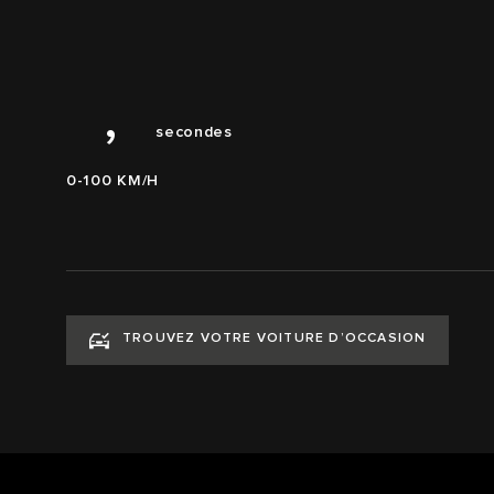
3
4
0
4,0
,
secondes
0-100 KM/H
TROUVEZ VOTRE VOITURE D’OCCASION