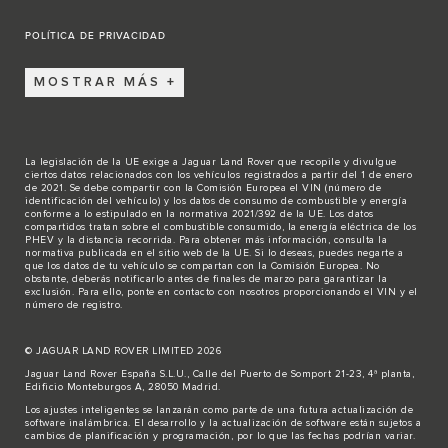
POLÍTICA DE PRIVACIDAD
MOSTRAR MÁS
La legislación de la UE exige a Jaguar Land Rover que recopile y divulgue
ciertos datos relacionados con los vehículos registrados a partir del 1 de enero
de 2021. Se debe compartir con la Comisión Europea el VIN (número de
identificación del vehículo) y los datos de consumo de combustible y energía
conforme a lo estipulado en la normativa 2021/392 de la UE. Los datos
compartidos tratan sobre el combustible consumido, la energía eléctrica de los
PHEV y la distancia recorrida. Para obtener más información, consulta la
normativa publicada en el sitio
web de la UE
. Si lo deseas, puedes negarte a
que los datos de tu vehículo se compartan con la Comisión Europea. No
obstante, deberás notificarlo antes de finales de marzo para garantizar la
exclusión. Para ello,
ponte en contacto
con nosotros proporcionando el VIN y el
número de registro.
© JAGUAR LAND ROVER LIMITED 2026
Jaguar Land Rover España S.L.U., Calle del Puerto de Somport 21-23, 4ª planta,
Edificio Monteburgos A, 28050 Madrid.
Los ajustes inteligentes se lanzarán como parte de una futura actualización de
software inalámbrica. El desarrollo y la actualización de software están sujetos a
cambios de planificación y programación, por lo que las fechas podrían variar.