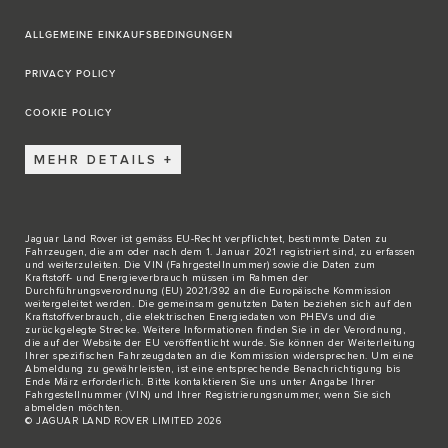
ALLGEMEINE EINKAUFSBEDINGUNGEN
PRIVACY POLICY
COOKIE POLICY
MEHR DETAILS
Jaguar Land Rover ist gemäss EU-Recht verpflichtet, bestimmte Daten zu
Fahrzeugen, die am oder nach dem 1. Januar 2021 registriert sind, zu erfassen
und weiterzuleiten. Die VIN (Fahrgestellnummer) sowie die Daten zum
Kraftstoff- und Energieverbrauch müssen im Rahmen der
Durchführungsverordnung (EU) 2021/392 an die Europäische Kommission
weitergeleitet werden. Die gemeinsam genutzten Daten beziehen sich auf den
Kraftstoffverbrauch, die elektrischen Energiedaten von PHEVs und die
zurückgelegte Strecke. Weitere Informationen finden Sie in der Verordnung,
die auf der
Website der EU
veröffentlicht wurde. Sie können der Weiterleitung
Ihrer spezifischen Fahrzeugdaten an die Kommission widersprechen. Um eine
Abmeldung zu gewährleisten, ist eine entsprechende Benachrichtigung bis
Ende März erforderlich. Bitte
kontaktieren Sie
uns unter Angabe Ihrer
Fahrgestellnummer (VIN) und Ihrer Registrierungsnummer, wenn Sie sich
abmelden möchten.
© JAGUAR LAND ROVER LIMITED 2026