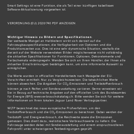
Smart Settings ist eine Funktion, die als Teil einer künftigen kabellosen
Software-Aktualisierung vorgesehen ist.
VERORDNUNG (EU) 2020/740 PDF ANZEIGEN
Wichtiger Hinweis zu Bildern und Spezifikationen.
Der weltweite Mangel an Halbleitern wirkt sich derzeit auf die
Fahrzeugbauspezifikationen, die Verfügbarkeit von Optionen und die
Produktionszeiten aus. Dies ist eine sehr dynamische Situation, weshalb die
derzeit auf der Website verwendeten Bilder möglicherweise nicht vollständig
die aktuellen Spezifikationen für Funktionen, Optionen, Dekorelemente und
Farbschemata widerspiegeln. Wenden Sie sich an Ihren Händler, der Ihnen alle
aktuellen Einschränkungen bestätigen kann, um eine informierte Auswahl zu
ermöglichen.
Die Werte wurden in offiziellen Herstellertests nach Massgabe der EU-
Vorschriften ermittelt. Nur zu Vergleichszwecken. Die tatsächlichen Werte
können abweichen. Die Angaben für CO
-Emissionen und Treibstoffverbrauch
2
können je nach Reifen und Sonderausstattung variieren. Gerne verweisen wir
Sie in Bezug auf technische Angaben auf den offiziellen Link des Bundesamtes
für Energie (BFE)
www.verbrauchskatalog.ch
. Bitte wenden Sie sich für weitere
Informationen an Ihren lokalen Jaguar Land Rover Vertragspartner.
WLTP bezeichnet das neue europäische Prüfverfahren, um den
Treibstoffverbrauch und die CO
-Emissionen zu berechnen. Dabei werden der
2
Treibstoff- und Energieverbrauch, die Reichweite sowie die Emissionen
gemessen. Dies dient dazu, realistischere Verbrauchswerte zu liefern. Die
Fahrzeuge werden dabei mit Sonderausstattung und einem anspruchsvolleren
Fahrprofil unter schwierigeren Testbedingungen geprüft.