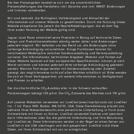
Bei den Preisangaben handelt es sich um die unverbindlichen
Preisempfehlungen des Herstellers inkl. Garantie und inkl. MWST. Änderungen
und Irrtümer vorbehalten.
Wir sind bestrebt, die Richtigkeit, Vollständigkeit und Aktualität der
Informationen auf unserer Website zu gewährleisten. Durch die Nutzung dieser
Website akzeptieren Sie jedoch die Geschäftsbedingungen, die ab dem Tag
Ihrer ersten Nutzung der Website gültig sind.
Jaguar Land Rover entwickelt seine Produkte in Bezug auf technische Daten,
Design und Produktionsmethoden ständig weiter, daher sind Änderungen
jederzeit möglich. Wir behalten uns das Recht vor, die Änderungen ohne
vorherige Ankündigung vorzunehmen. Einige Funktionen können für
verschiedene Modelljahre zwischen Sonderausstattung und Serienausstattung
variieren. Die Informationen, technischen Angaben, Motoren und Farben auf
dieser Website basieren auf den europäischen Spezifikationen, können je nach
Markt variieren und können jederzeit ohne vorherige Ankündigung geändert
werden. Manche Fahrzeuge werden mit Sonderausstattung oder Zubehör
gezeigt, das möglicherweise nicht auf allen Märkten erhältlich ist. Bitte wenden
Sie sich an Ihren Vertragspartner, um weitere Informationen zu Verfügbarkeit
und Preisen zu erhalten.
Der durchschnittliche CO
-Ausstoss aller in der Schweiz verkauften
2
Personenwagen beträgt 129 g/km. Die CO
-Zielwerte des Marktes sind 118 g/km.
2
Auf unseren Webseiten verwenden wir LiveChat (
www.livechat.com
) von LiveChat
Inc., 1 Int. Place 1400, Boston, MA 02110, USA. Diese Dienstleistung erlaubt uns,
während Ihres Webseitenbesuchs eine persönliche Unterhaltung in Form eines
Echtzeitchats mit Ihnen zu führen. LiveChat verwendet Cookies und speichert
darin Informationen über Sie, die geführte Unterhaltung und Ihre Benutzung
von LiveChat ab. Diese Informationen werden in der Regel an einen Server von
LiveChat in die USA übertragen und dort gespeichert. LiveChat nutzt diese
Daten, um Ihren Echtzeitchat mit uns zu ermöglichen.