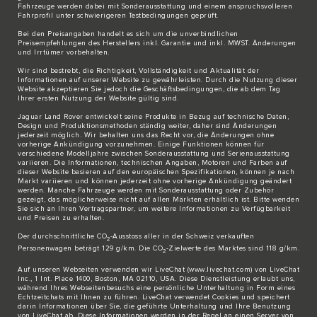
Fahrzeuge werden dabei mit Sonderausstattung und einem anspruchsvolleren
Fahrprofil unter schwierigeren Testbedingungen geprüft.
Bei den Preisangaben handelt es sich um die unverbindlichen
Preisempfehlungen des Herstellers inkl. Garantie und inkl. MWST. Änderungen
und Irrtümer vorbehalten.
Wir sind bestrebt, die Richtigkeit, Vollständigkeit und Aktualität der
Informationen auf unserer Website zu gewährleisten. Durch die Nutzung dieser
Website akzeptieren Sie jedoch die Geschäftsbedingungen, die ab dem Tag
Ihrer ersten Nutzung der Website gültig sind.
Jaguar Land Rover entwickelt seine Produkte in Bezug auf technische Daten,
Design und Produktionsmethoden ständig weiter, daher sind Änderungen
jederzeit möglich. Wir behalten uns das Recht vor, die Änderungen ohne
vorherige Ankündigung vorzunehmen. Einige Funktionen können für
verschiedene Modelljahre zwischen Sonderausstattung und Serienausstattung
variieren. Die Informationen, technischen Angaben, Motoren und Farben auf
dieser Website basieren auf den europäischen Spezifikationen, können je nach
Markt variieren und können jederzeit ohne vorherige Ankündigung geändert
werden. Manche Fahrzeuge werden mit Sonderausstattung oder Zubehör
gezeigt, das möglicherweise nicht auf allen Märkten erhältlich ist. Bitte wenden
Sie sich an Ihren Vertragspartner, um weitere Informationen zu Verfügbarkeit
und Preisen zu erhalten.
Der durchschnittliche CO
-Ausstoss aller in der Schweiz verkauften
2
Personenwagen beträgt 129 g/km. Die CO
-Zielwerte des Marktes sind 118 g/km.
2
Auf unseren Webseiten verwenden wir LiveChat (
www.livechat.com
) von LiveChat
Inc., 1 Int. Place 1400, Boston, MA 02110, USA. Diese Dienstleistung erlaubt uns,
während Ihres Webseitenbesuchs eine persönliche Unterhaltung in Form eines
Echtzeitchats mit Ihnen zu führen. LiveChat verwendet Cookies und speichert
darin Informationen über Sie, die geführte Unterhaltung und Ihre Benutzung
von LiveChat ab. Diese Informationen werden in der Regel an einen Server von