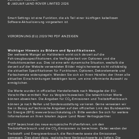
© JAGUAR LAND ROVER LIMITED 2026
Smart Settings ist eine Funktion, die als Teil einer künftigen kabellosen
Software-Aktualisierung vorgesehen ist.
VERORDNUNG (EU) 2020/740 PDF ANZEIGEN
Wichtiger Hinweis zu Bildern und Spezifikationen.
Der weltweite Mangel an Halbleitern wirkt sich derzeit auf die
Fahrzeugbauspezifikationen, die Verfügbarkeit von Optionen und die
Produktionszeiten aus. Dies ist eine sehr dynamische Situation, weshalb die
derzeit auf der Website verwendeten Bilder möglicherweise nicht vollständig
die aktuellen Spezifikationen für Funktionen, Optionen, Dekorelemente und
Farbschemata widerspiegeln. Wenden Sie sich an Ihren Händler, der Ihnen alle
aktuellen Einschränkungen bestätigen kann, um eine informierte Auswahl zu
ermöglichen.
Die Werte wurden in offiziellen Herstellertests nach Massgabe der EU-
Vorschriften ermittelt. Nur zu Vergleichszwecken. Die tatsächlichen Werte
können abweichen. Die Angaben für CO
-Emissionen und Treibstoffverbrauch
2
können je nach Reifen und Sonderausstattung variieren. Gerne verweisen wir
Sie in Bezug auf technische Angaben auf den offiziellen Link des Bundesamtes
für Energie (BFE)
www.verbrauchskatalog.ch
. Bitte wenden Sie sich für weitere
Informationen an Ihren lokalen Jaguar Land Rover Vertragspartner.
WLTP bezeichnet das neue europäische Prüfverfahren, um den
Treibstoffverbrauch und die CO
-Emissionen zu berechnen. Dabei werden der
2
Treibstoff- und Energieverbrauch, die Reichweite sowie die Emissionen
gemessen. Dies dient dazu, realistischere Verbrauchswerte zu liefern. Die