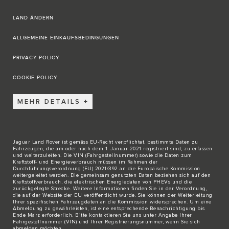
LAND ÄNDERN
ALLGEMEINE EINKAUFSBEDINGUNGEN
PRIVACY POLICY
COOKIE POLICY
MEHR DETAILS
Jaguar Land Rover ist gemäss EU-Recht verpflichtet, bestimmte Daten zu
Fahrzeugen, die am oder nach dem 1. Januar 2021 registriert sind, zu erfassen
und weiterzuleiten. Die VIN (Fahrgestellnummer) sowie die Daten zum
Kraftstoff- und Energieverbrauch müssen im Rahmen der
Durchführungsverordnung (EU) 2021/392 an die Europäische Kommission
weitergeleitet werden. Die gemeinsam genutzten Daten beziehen sich auf den
Kraftstoffverbrauch, die elektrischen Energiedaten von PHEVs und die
zurückgelegte Strecke. Weitere Informationen finden Sie in der Verordnung,
die auf der
Website der EU
veröffentlicht wurde. Sie können der Weiterleitung
Ihrer spezifischen Fahrzeugdaten an die Kommission widersprechen. Um eine
Abmeldung zu gewährleisten, ist eine entsprechende Benachrichtigung bis
Ende März erforderlich. Bitte
kontaktieren Sie
uns unter Angabe Ihrer
Fahrgestellnummer (VIN) und Ihrer Registrierungsnummer, wenn Sie sich
abmelden möchten.