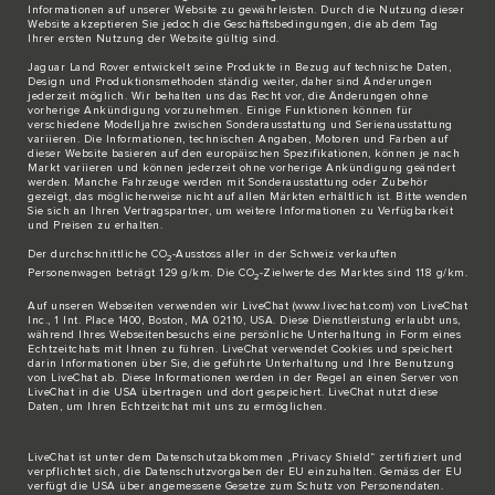
Informationen auf unserer Website zu gewährleisten. Durch die Nutzung dieser
Website akzeptieren Sie jedoch die Geschäftsbedingungen, die ab dem Tag
Ihrer ersten Nutzung der Website gültig sind.
Jaguar Land Rover entwickelt seine Produkte in Bezug auf technische Daten,
Design und Produktionsmethoden ständig weiter, daher sind Änderungen
jederzeit möglich. Wir behalten uns das Recht vor, die Änderungen ohne
vorherige Ankündigung vorzunehmen. Einige Funktionen können für
verschiedene Modelljahre zwischen Sonderausstattung und Serienausstattung
variieren. Die Informationen, technischen Angaben, Motoren und Farben auf
dieser Website basieren auf den europäischen Spezifikationen, können je nach
Markt variieren und können jederzeit ohne vorherige Ankündigung geändert
werden. Manche Fahrzeuge werden mit Sonderausstattung oder Zubehör
gezeigt, das möglicherweise nicht auf allen Märkten erhältlich ist. Bitte wenden
Sie sich an Ihren Vertragspartner, um weitere Informationen zu Verfügbarkeit
und Preisen zu erhalten.
Der durchschnittliche CO
-Ausstoss aller in der Schweiz verkauften
2
Personenwagen beträgt 129 g/km. Die CO
-Zielwerte des Marktes sind 118 g/km.
2
Auf unseren Webseiten verwenden wir LiveChat (
www.livechat.com
) von LiveChat
Inc., 1 Int. Place 1400, Boston, MA 02110, USA. Diese Dienstleistung erlaubt uns,
während Ihres Webseitenbesuchs eine persönliche Unterhaltung in Form eines
Echtzeitchats mit Ihnen zu führen. LiveChat verwendet Cookies und speichert
darin Informationen über Sie, die geführte Unterhaltung und Ihre Benutzung
von LiveChat ab. Diese Informationen werden in der Regel an einen Server von
LiveChat in die USA übertragen und dort gespeichert. LiveChat nutzt diese
Daten, um Ihren Echtzeitchat mit uns zu ermöglichen.
LiveChat ist unter dem Datenschutzabkommen „Privacy Shield“ zertifiziert und
verpflichtet sich, die Datenschutzvorgaben der EU einzuhalten. Gemäss der EU
verfügt die USA über angemessene Gesetze zum Schutz von Personendaten.