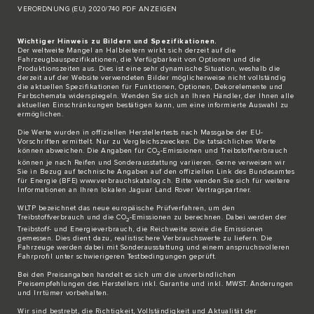
VERORDNUNG (EU) 2020/740 PDF ANZEIGEN
Wichtiger Hinweis zu Bildern und Spezifikationen.
Der weltweite Mangel an Halbleitern wirkt sich derzeit auf die
Fahrzeugbauspezifikationen, die Verfügbarkeit von Optionen und die
Produktionszeiten aus. Dies ist eine sehr dynamische Situation, weshalb die
derzeit auf der Website verwendeten Bilder möglicherweise nicht vollständig
die aktuellen Spezifikationen für Funktionen, Optionen, Dekorelemente und
Farbschemata widerspiegeln. Wenden Sie sich an Ihren Händler, der Ihnen alle
aktuellen Einschränkungen bestätigen kann, um eine informierte Auswahl zu
ermöglichen.
Die Werte wurden in offiziellen Herstellertests nach Massgabe der EU-
Vorschriften ermittelt. Nur zu Vergleichszwecken. Die tatsächlichen Werte
können abweichen. Die Angaben für CO
-Emissionen und Treibstoffverbrauch
2
können je nach Reifen und Sonderausstattung variieren. Gerne verweisen wir
Sie in Bezug auf technische Angaben auf den offiziellen Link des Bundesamtes
für Energie (BFE)
www.verbrauchskatalog.ch
. Bitte wenden Sie sich für weitere
Informationen an Ihren lokalen Jaguar Land Rover Vertragspartner.
WLTP bezeichnet das neue europäische Prüfverfahren, um den
Treibstoffverbrauch und die CO
-Emissionen zu berechnen. Dabei werden der
2
Treibstoff- und Energieverbrauch, die Reichweite sowie die Emissionen
gemessen. Dies dient dazu, realistischere Verbrauchswerte zu liefern. Die
Fahrzeuge werden dabei mit Sonderausstattung und einem anspruchsvolleren
Fahrprofil unter schwierigeren Testbedingungen geprüft.
Bei den Preisangaben handelt es sich um die unverbindlichen
Preisempfehlungen des Herstellers inkl. Garantie und inkl. MWST. Änderungen
und Irrtümer vorbehalten.
Wir sind bestrebt, die Richtigkeit, Vollständigkeit und Aktualität der