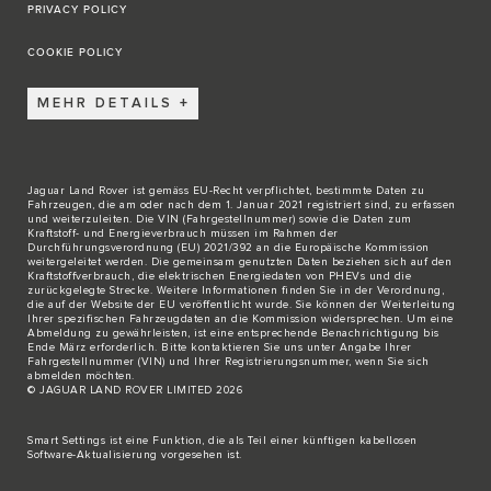
PRIVACY POLICY
COOKIE POLICY
MEHR DETAILS
Jaguar Land Rover ist gemäss EU-Recht verpflichtet, bestimmte Daten zu
Fahrzeugen, die am oder nach dem 1. Januar 2021 registriert sind, zu erfassen
und weiterzuleiten. Die VIN (Fahrgestellnummer) sowie die Daten zum
Kraftstoff- und Energieverbrauch müssen im Rahmen der
Durchführungsverordnung (EU) 2021/392 an die Europäische Kommission
weitergeleitet werden. Die gemeinsam genutzten Daten beziehen sich auf den
Kraftstoffverbrauch, die elektrischen Energiedaten von PHEVs und die
zurückgelegte Strecke. Weitere Informationen finden Sie in der Verordnung,
die auf der
Website der EU
veröffentlicht wurde. Sie können der Weiterleitung
Ihrer spezifischen Fahrzeugdaten an die Kommission widersprechen. Um eine
Abmeldung zu gewährleisten, ist eine entsprechende Benachrichtigung bis
Ende März erforderlich. Bitte
kontaktieren Sie
uns unter Angabe Ihrer
Fahrgestellnummer (VIN) und Ihrer Registrierungsnummer, wenn Sie sich
abmelden möchten.
© JAGUAR LAND ROVER LIMITED 2026
Smart Settings ist eine Funktion, die als Teil einer künftigen kabellosen
Software-Aktualisierung vorgesehen ist.