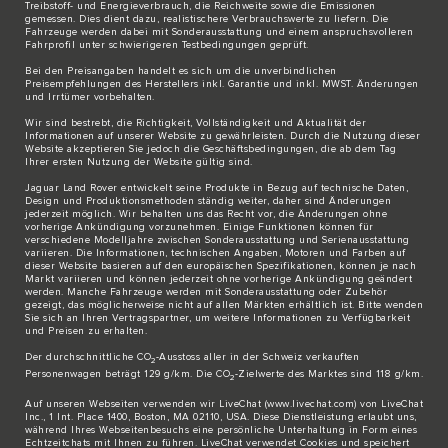
Treibstoff- und Energieverbrauch, die Reichweite sowie die Emissionen
gemessen. Dies dient dazu, realistischere Verbrauchswerte zu liefern. Die
Fahrzeuge werden dabei mit Sonderausstattung und einem anspruchsvolleren
Fahrprofil unter schwierigeren Testbedingungen geprüft.
Bei den Preisangaben handelt es sich um die unverbindlichen
Preisempfehlungen des Herstellers inkl. Garantie und inkl. MWST. Änderungen
und Irrtümer vorbehalten.
Wir sind bestrebt, die Richtigkeit, Vollständigkeit und Aktualität der
Informationen auf unserer Website zu gewährleisten. Durch die Nutzung dieser
Website akzeptieren Sie jedoch die Geschäftsbedingungen, die ab dem Tag
Ihrer ersten Nutzung der Website gültig sind.
Jaguar Land Rover entwickelt seine Produkte in Bezug auf technische Daten,
Design und Produktionsmethoden ständig weiter, daher sind Änderungen
jederzeit möglich. Wir behalten uns das Recht vor, die Änderungen ohne
vorherige Ankündigung vorzunehmen. Einige Funktionen können für
verschiedene Modelljahre zwischen Sonderausstattung und Serienausstattung
variieren. Die Informationen, technischen Angaben, Motoren und Farben auf
dieser Website basieren auf den europäischen Spezifikationen, können je nach
Markt variieren und können jederzeit ohne vorherige Ankündigung geändert
werden. Manche Fahrzeuge werden mit Sonderausstattung oder Zubehör
gezeigt, das möglicherweise nicht auf allen Märkten erhältlich ist. Bitte wenden
Sie sich an Ihren Vertragspartner, um weitere Informationen zu Verfügbarkeit
und Preisen zu erhalten.
Der durchschnittliche CO
-Ausstoss aller in der Schweiz verkauften
2
Personenwagen beträgt 129 g/km. Die CO
-Zielwerte des Marktes sind 118 g/km.
2
Auf unseren Webseiten verwenden wir LiveChat (
www.livechat.com
) von LiveChat
Inc., 1 Int. Place 1400, Boston, MA 02110, USA. Diese Dienstleistung erlaubt uns,
während Ihres Webseitenbesuchs eine persönliche Unterhaltung in Form eines
Echtzeitchats mit Ihnen zu führen. LiveChat verwendet Cookies und speichert