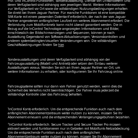
Pivi- und InControl-Funktionen, Sonderausstattung, Dienste von Drittanbietern und
deren Verfügbarkeit sind abhängig vom jeweiligen Markt. Weitere Informationen
zur Verfügbarkeit vor Ort sowie die vollständigen Nutzungsbedingungen erhalten
Sie direkt bei Ihrem Jaguar Partner. Für manche Funktionen ist eine kompatible
SIM-Karte mit einem passenden Datentarif erforderlich, der nach der vom Jaguar
Partner angeratenen anfänglichen Laufzeit ein weiteres Abonnement erfordert. Die
Verbindung zum Mobilfunknetz kann nicht überall garantiert werden. Die in
Bezug auf die InControl Technologie angezeigten Informationen und Bilder,
einschliesslich der Bildschirmanzeigen und Sequenzen, können je nach
Ausstattung Gegenstand von Software-Aktualisierungen, Versionskontrollen und
anderen systembedingten/visuellen Veränderungen sein. Die vollständigen
Geschäftsbedingungen finden Sie
hier
.
Sonderausstattungen und deren Verfügbarkeit sind abhängig von der
Fahrzeugausstattung (Modell und Antrieb) oder setzen den Einbau weiterer
Ausstattungen voraus. Wenden Sie sich an Ihren Jaguar Partner vor Ort, um
weitere Informationen zu erhalten, oder konfigurieren Sie Ihr Fahrzeug online.
Fahrzeugsysteme sollten nur dann vom Fahrer genutzt werden, wenn dies die
Sicherheit des Verkehrs nicht beeinträchtigen. Der Fahrer muss jederzeit die
vollständige Kontrolle über das Fahrzeug behalten.
1
InControl Konto erforderlich. Um die entsprechende Funktion auch nach dem
anfänglichen Abonnementzeitraum weiter nutzen zu können, müssen Sie Ihr
Abonnement erneuern und die entsprechenden Verlängerungsgebühren bezahlen.
2
InControl Konto erforderlich. Secure Tracker und Secure Tracker Pro müssen
aktiviert werden und funktionieren nur in Gebieten mit Mobilfunk-Netzabdeckung.
Um die entsprechende Funktion auch nach dem anfänglichen
Abonnementzeitraum weiter nutzen zu können, müssen Sie Ihr Abonnement