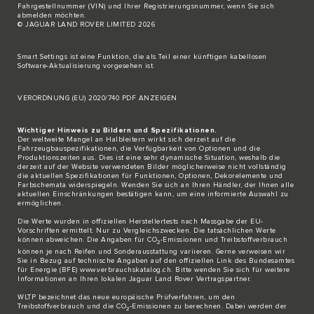
Fahrgestellnummer (VIN) und Ihrer Registrierungsnummer, wenn Sie sich
abmelden möchten.
© JAGUAR LAND ROVER LIMITED 2026
Smart Settings ist eine Funktion, die als Teil einer künftigen kabellosen
Software-Aktualisierung vorgesehen ist.
VERORDNUNG (EU) 2020/740 PDF ANZEIGEN
Wichtiger Hinweis zu Bildern und Spezifikationen.
Der weltweite Mangel an Halbleitern wirkt sich derzeit auf die
Fahrzeugbauspezifikationen, die Verfügbarkeit von Optionen und die
Produktionszeiten aus. Dies ist eine sehr dynamische Situation, weshalb die
derzeit auf der Website verwendeten Bilder möglicherweise nicht vollständig
die aktuellen Spezifikationen für Funktionen, Optionen, Dekorelemente und
Farbschemata widerspiegeln. Wenden Sie sich an Ihren Händler, der Ihnen alle
aktuellen Einschränkungen bestätigen kann, um eine informierte Auswahl zu
ermöglichen.
Die Werte wurden in offiziellen Herstellertests nach Massgabe der EU-
Vorschriften ermittelt. Nur zu Vergleichszwecken. Die tatsächlichen Werte
können abweichen. Die Angaben für CO
-Emissionen und Treibstoffverbrauch
2
können je nach Reifen und Sonderausstattung variieren. Gerne verweisen wir
Sie in Bezug auf technische Angaben auf den offiziellen Link des Bundesamtes
für Energie (BFE)
www.verbrauchskatalog.ch
. Bitte wenden Sie sich für weitere
Informationen an Ihren lokalen Jaguar Land Rover Vertragspartner.
WLTP bezeichnet das neue europäische Prüfverfahren, um den
Treibstoffverbrauch und die CO
-Emissionen zu berechnen. Dabei werden der
2