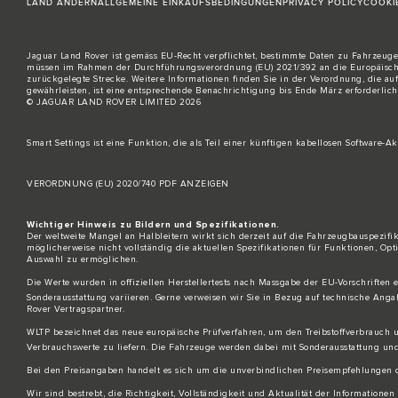
LAND ÄNDERN
ALLGEMEINE EINKAUFSBEDINGUNGEN
PRIVACY POLICY
COOKI
Jaguar Land Rover ist gemäss EU-Recht verpflichtet, bestimmte Daten zu Fahrzeugen
müssen im Rahmen der Durchführungsverordnung (EU) 2021/392 an die Europäische 
zurückgelegte Strecke. Weitere Informationen finden Sie in der Verordnung, die au
gewährleisten, ist eine entsprechende Benachrichtigung bis Ende März erforderlich
© JAGUAR LAND ROVER LIMITED 2026
Smart Settings ist eine Funktion, die als Teil einer künftigen kabellosen Software-Ak
VERORDNUNG (EU) 2020/740 PDF ANZEIGEN
Wichtiger Hinweis zu Bildern und Spezifikationen.
Der weltweite Mangel an Halbleitern wirkt sich derzeit auf die Fahrzeugbauspezifik
möglicherweise nicht vollständig die aktuellen Spezifikationen für Funktionen, O
Auswahl zu ermöglichen.
Die Werte wurden in offiziellen Herstellertests nach Massgabe der EU-Vorschriften
Sonderausstattung variieren. Gerne verweisen wir Sie in Bezug auf technische Anga
Rover Vertragspartner.
WLTP bezeichnet das neue europäische Prüfverfahren, um den Treibstoffverbrauch 
Verbrauchswerte zu liefern. Die Fahrzeuge werden dabei mit Sonderausstattung und
Bei den Preisangaben handelt es sich um die unverbindlichen Preisempfehlungen d
Wir sind bestrebt, die Richtigkeit, Vollständigkeit und Aktualität der Information