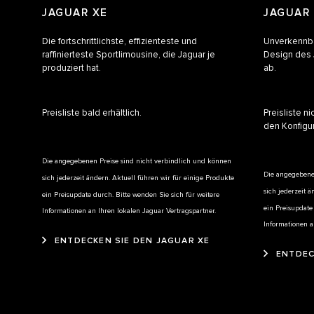
JAGUAR XE
JAGUAR
Die fortschrittlichste, effizienteste und
Unverkennba
raffinierteste Sportlimousine, die Jaguar je
Design des 
produziert hat.
ab.
Preisliste bald erhältlich.
Preisliste ni
den Konfigur
Die angegebenen Preise sind nicht verbindlich und können
Die angegebene
sich jederzeit ändern. Aktuell führen wir für einige Produkte
sich jederzeit ä
ein Preisupdate durch. Bitte wenden Sie sich für weitere
ein Preisupdate
Informationen an Ihren lokalen Jaguar Vertragspartner.
Informationen a
ENTDECKEN SIE DEN JAGUAR XE
ENTDEC