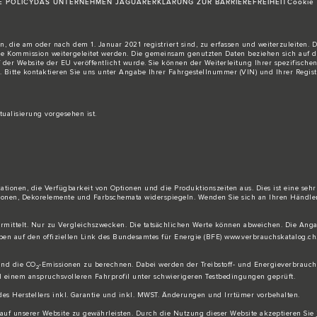
E POLICY
DAS UNTERNEHMEN JAGUAR
ERKLÄRUNG ZUR BARRIEREFREIHEIT
Cookie 
, die am oder nach dem 1. Januar 2021 registriert sind, zu erfassen und weiterzuleiten.
Kommission weitergeleitet werden. Die gemeinsam genutzten Daten beziehen sich auf den
f der
Website der EU
veröffentlicht wurde. Sie können der Weiterleitung Ihrer spezifis
. Bitte
kontaktieren Sie
uns unter Angabe Ihrer Fahrgestellnummer (VIN) und Ihrer Regis
tualisierung vorgesehen ist.
ationen, die Verfügbarkeit von Optionen und die Produktionszeiten aus. Dies ist eine seh
ptionen, Dekorelemente und Farbschemata widerspiegeln. Wenden Sie sich an Ihren Händler
 ermittelt. Nur zu Vergleichszwecken. Die tatsächlichen Werte können abweichen. Die Ang
ben auf den offiziellen Link des Bundesamtes für Energie (BFE)
www.verbrauchskatalog.ch
und die CO
-Emissionen zu berechnen. Dabei werden der Treibstoff- und Energieverbrauch, 
2
 einem anspruchsvolleren Fahrprofil unter schwierigeren Testbedingungen geprüft.
es Herstellers inkl. Garantie und inkl. MWST. Änderungen und Irrtümer vorbehalten.
en auf unserer Website zu gewährleisten. Durch die Nutzung dieser Website akzeptieren S