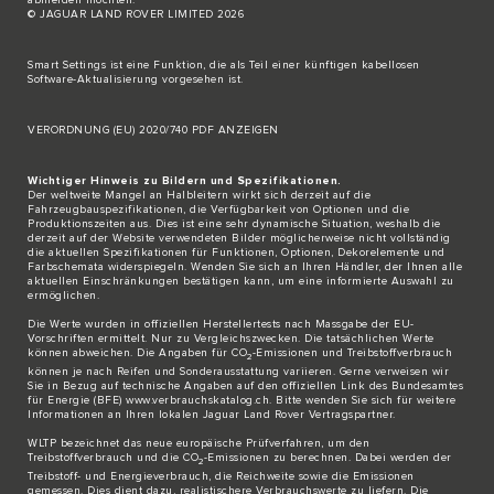
© JAGUAR LAND ROVER LIMITED 2026
Smart Settings ist eine Funktion, die als Teil einer künftigen kabellosen
Software-Aktualisierung vorgesehen ist.
VERORDNUNG (EU) 2020/740 PDF ANZEIGEN
Wichtiger Hinweis zu Bildern und Spezifikationen.
Der weltweite Mangel an Halbleitern wirkt sich derzeit auf die
Fahrzeugbauspezifikationen, die Verfügbarkeit von Optionen und die
Produktionszeiten aus. Dies ist eine sehr dynamische Situation, weshalb die
derzeit auf der Website verwendeten Bilder möglicherweise nicht vollständig
die aktuellen Spezifikationen für Funktionen, Optionen, Dekorelemente und
Farbschemata widerspiegeln. Wenden Sie sich an Ihren Händler, der Ihnen alle
aktuellen Einschränkungen bestätigen kann, um eine informierte Auswahl zu
ermöglichen.
Die Werte wurden in offiziellen Herstellertests nach Massgabe der EU-
Vorschriften ermittelt. Nur zu Vergleichszwecken. Die tatsächlichen Werte
können abweichen. Die Angaben für CO
-Emissionen und Treibstoffverbrauch
2
können je nach Reifen und Sonderausstattung variieren. Gerne verweisen wir
Sie in Bezug auf technische Angaben auf den offiziellen Link des Bundesamtes
für Energie (BFE)
www.verbrauchskatalog.ch
. Bitte wenden Sie sich für weitere
Informationen an Ihren lokalen Jaguar Land Rover Vertragspartner.
WLTP bezeichnet das neue europäische Prüfverfahren, um den
Treibstoffverbrauch und die CO
-Emissionen zu berechnen. Dabei werden der
2
Treibstoff- und Energieverbrauch, die Reichweite sowie die Emissionen
gemessen. Dies dient dazu, realistischere Verbrauchswerte zu liefern. Die