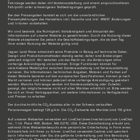
Fahrzeuge werden dabei mit Sonderausstattung und einem anspruchsvolleren
Fahrprofil unter schwierigeren Testbedingungen geprüft.
Bei den Preisangaben handelt es sich um die unverbindlichen
Preisempfehlungen des Herstellers inkl. Garantie und inkl. MWST. Änderungen
und Irrtümer vorbehalten.
Wir sind bestrebt, die Richtigkeit, Vollständigkeit und Aktualität der
Informationen auf unserer Website zu gewährleisten. Durch die Nutzung dieser
Website akzeptieren Sie jedoch die Geschäftsbedingungen, die ab dem Tag
Ihrer ersten Nutzung der Website gültig sind.
Jaguar Land Rover entwickelt seine Produkte in Bezug auf technische Daten,
Design und Produktionsmethoden ständig weiter, daher sind Änderungen
jederzeit möglich. Wir behalten uns das Recht vor, die Änderungen ohne
vorherige Ankündigung vorzunehmen. Einige Funktionen können für
verschiedene Modelljahre zwischen Sonderausstattung und Serienausstattung
variieren. Die Informationen, technischen Angaben, Motoren und Farben auf
dieser Website basieren auf den europäischen Spezifikationen, können je nach
Markt variieren und können jederzeit ohne vorherige Ankündigung geändert
werden. Manche Fahrzeuge werden mit Sonderausstattung oder Zubehör
gezeigt, das möglicherweise nicht auf allen Märkten erhältlich ist. Bitte wenden
Sie sich an Ihren Vertragspartner, um weitere Informationen zu Verfügbarkeit
und Preisen zu erhalten.
Der durchschnittliche CO
-Ausstoss aller in der Schweiz verkauften
2
Personenwagen beträgt 129 g/km. Die CO
-Zielwerte des Marktes sind 118 g/km.
2
Auf unseren Webseiten verwenden wir LiveChat (
www.livechat.com
) von LiveChat
Inc., 1 Int. Place 1400, Boston, MA 02110, USA. Diese Dienstleistung erlaubt uns,
während Ihres Webseitenbesuchs eine persönliche Unterhaltung in Form eines
Echtzeitchats mit Ihnen zu führen. LiveChat verwendet Cookies und speichert
darin Informationen über Sie, die geführte Unterhaltung und Ihre Benutzung
von LiveChat ab. Diese Informationen werden in der Regel an einen Server von