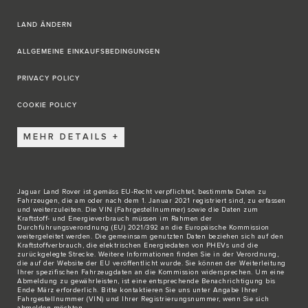
LAND ÄNDERN
ALLGEMEINE EINKAUFSBEDINGUNGEN
PRIVACY POLICY
COOKIE POLICY
MEHR DETAILS
Jaguar Land Rover ist gemäss EU-Recht verpflichtet, bestimmte Daten zu
Fahrzeugen, die am oder nach dem 1. Januar 2021 registriert sind, zu erfassen
und weiterzuleiten. Die VIN (Fahrgestellnummer) sowie die Daten zum
Kraftstoff- und Energieverbrauch müssen im Rahmen der
Durchführungsverordnung (EU) 2021/392 an die Europäische Kommission
weitergeleitet werden. Die gemeinsam genutzten Daten beziehen sich auf den
Kraftstoffverbrauch, die elektrischen Energiedaten von PHEVs und die
zurückgelegte Strecke. Weitere Informationen finden Sie in der Verordnung,
die auf der
Website der EU
veröffentlicht wurde. Sie können der Weiterleitung
Ihrer spezifischen Fahrzeugdaten an die Kommission widersprechen. Um eine
Abmeldung zu gewährleisten, ist eine entsprechende Benachrichtigung bis
Ende März erforderlich. Bitte
kontaktieren Sie
uns unter Angabe Ihrer
Fahrgestellnummer (VIN) und Ihrer Registrierungsnummer, wenn Sie sich
abmelden möchten.