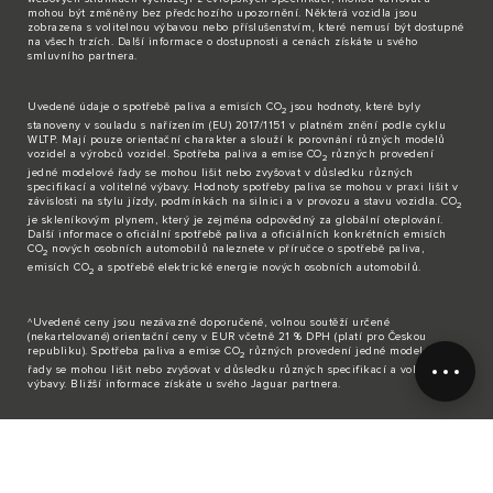
mohou být změněny bez předchozího upozornění. Některá vozidla jsou
zobrazena s volitelnou výbavou nebo příslušenstvím, které nemusí být dostupné
na všech trzích. Další informace o dostupnosti a cenách získáte u svého
smluvního partnera.
Uvedené údaje o spotřebě paliva a emisích CO
jsou hodnoty, které byly
2
stanoveny v souladu s nařízením (EU) 2017/1151 v platném znění podle cyklu
WLTP. Mají pouze orientační charakter a slouží k porovnání různých modelů
vozidel a výrobců vozidel. Spotřeba paliva a emise CO
různých provedení
2
jedné modelové řady se mohou lišit nebo zvyšovat v důsledku různých
specifikací a volitelné výbavy. Hodnoty spotřeby paliva se mohou v praxi lišit v
závislosti na stylu jízdy, podmínkách na silnici a v provozu a stavu vozidla. CO
2
je skleníkovým plynem, který je zejména odpovědný za globální oteplování.
Další informace o oficiální spotřebě paliva a oficiálních konkrétních emisích
CO
nových osobních automobilů naleznete v příručce o spotřebě paliva,
2
emisích CO
a spotřebě elektrické energie nových osobních automobilů.
2
^Uvedené ceny jsou nezávazné doporučené, volnou soutěží určené
(nekartelované) orientační ceny v EUR včetně 21 % DPH (platí pro Českou
republiku). Spotřeba paliva a emise CO
různých provedení jedné modelové
2
řady se mohou lišit nebo zvyšovat v důsledku různých specifikací a volitelné
výbavy. Bližší informace získáte u svého Jaguar partnera.
© JAGUAR LAND ROVER LIMITED 2026