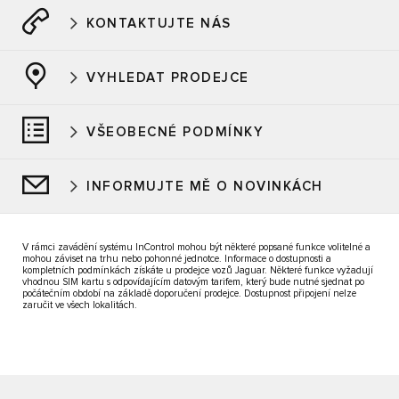
KONTAKTUJTE NÁS
VYHLEDAT PRODEJCE
VŠEOBECNÉ PODMÍNKY
INFORMUJTE MĚ O NOVINKÁCH
V rámci zavádění systému InControl mohou být některé popsané funkce volitelné a
mohou záviset na trhu nebo pohonné jednotce. Informace o dostupnosti a
kompletních podmínkách získáte u prodejce vozů Jaguar. Některé funkce vyžadují
vhodnou SIM kartu s odpovídajícím datovým tarifem, který bude nutné sjednat po
počátečním období na základě doporučení prodejce. Dostupnost připojení nelze
zaručit ve všech lokalitách.