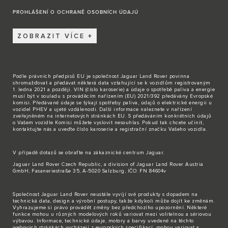
PROHLÁŠENÍ O OCHRANĚ OSOBNÍCH ÚDAJÚ
ZOBRAZIT VÍCE
Podle právních předpisů EU je společnost Jaguar Land Rover povinna
shromažďovat a předávat některá data vztahující se k vozidlům registrovaným
1. ledna 2021 a později. VIN (číslo karoserie) a údaje o spotřebě paliva a energie
musí být v souladu s prováděcím nařízením (EU) 2021/392 předávány Evropské
komisi. Předávané údaje se týkají spotřeby paliva, údajů o elektrické energii u
vozidel PHEV a ujeté vzdálenosti. Další informace naleznete v nařízení
zveřejněném na internetových stránkách EU. S předáváním konkrétních údajů
o Vašem vozidle Komisi můžete vyslovit nesouhlas. Pokud tak chcete učinit,
kontaktujte nás
a uveďte číslo karoserie a registrační značku Vašeho vozidla.
V případě dotazů se obraťte na zákaznické
centrum Jaguar
.
Jaguar Land Rover Czech Republic, a division of Jaguar Land Rover Austria
GmbH, Fasaneriestraße 35, A-5020 Salzburg, IČO: FN 84604v
Společnost Jaguar Land Rover neustále vyvíjí své produkty s dopadem na
technická data, design a výrobní postupy, takže kdykoli může dojít ke změnám.
Vyhrazujeme si právo provádět změny bez předchozího upozornění. Některé
funkce mohou u různých modelových roků variovat mezi volitelnou a sériovou
výbavou. Informace, technické údaje, motory a barvy uvedené na těchto
webových stránkách vycházejí z evropských specifikací, mohou variovat a