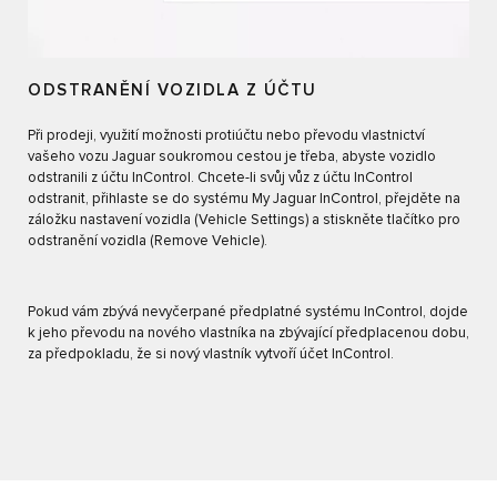
ODSTRANĚNÍ VOZIDLA Z ÚČTU
Při prodeji, využití možnosti protiúčtu nebo převodu vlastnictví
vašeho vozu Jaguar soukromou cestou je třeba, abyste vozidlo
odstranili z účtu InControl. Chcete-li svůj vůz z účtu InControl
odstranit, přihlaste se do systému My Jaguar InControl, přejděte na
záložku nastavení vozidla (Vehicle Settings) a stiskněte tlačítko pro
odstranění vozidla (Remove Vehicle).
Pokud vám zbývá nevyčerpané předplatné systému InControl, dojde
k jeho převodu na nového vlastníka na zbývající předplacenou dobu,
za předpokladu, že si nový vlastník vytvoří účet InControl.