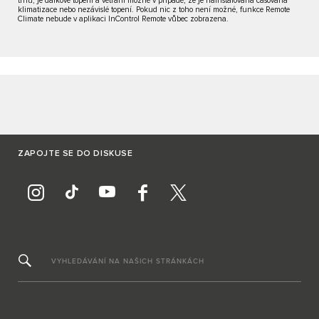
trhu, je dálkové topení a větrání možné v případě, že je nainstalována časovaná
klimatizace nebo nezávislé topení. Pokud nic z toho není možné, funkce Remote
Climate nebude v aplikaci InControl Remote vůbec zobrazena.
ZAPOJTE SE DO DISKUSE
VYHLEDÁVÁNÍ NA NAŠICH STRÁNKÁCH