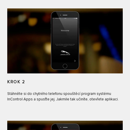
KROK 2
Stáhněte si do chytrého telefonu spouštěcí program systému
InControl Apps a spusťte jej. Jakmile tak učiníte, otevřete aplikaci.