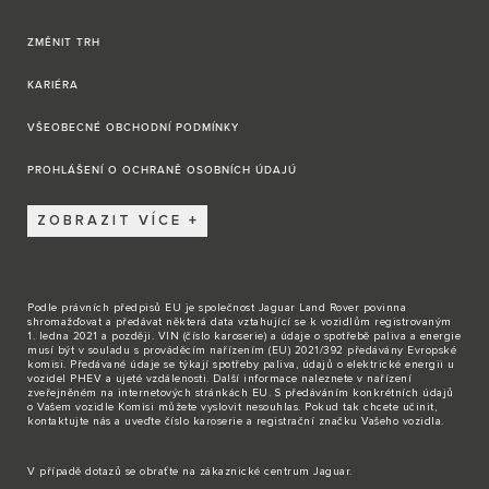
ZMĚNIT TRH
KARIÉRA
VŠEOBECNÉ OBCHODNÍ PODMÍNKY
PROHLÁŠENÍ O OCHRANĚ OSOBNÍCH ÚDAJÚ
ZOBRAZIT VÍCE
Podle právních předpisů EU je společnost Jaguar Land Rover povinna
shromažďovat a předávat některá data vztahující se k vozidlům registrovaným
1. ledna 2021 a později. VIN (číslo karoserie) a údaje o spotřebě paliva a energie
musí být v souladu s prováděcím nařízením (EU) 2021/392 předávány Evropské
komisi. Předávané údaje se týkají spotřeby paliva, údajů o elektrické energii u
vozidel PHEV a ujeté vzdálenosti. Další informace naleznete v nařízení
zveřejněném na internetových stránkách EU. S předáváním konkrétních údajů
o Vašem vozidle Komisi můžete vyslovit nesouhlas. Pokud tak chcete učinit,
kontaktujte nás
a uveďte číslo karoserie a registrační značku Vašeho vozidla.
V případě dotazů se obraťte na zákaznické
centrum Jaguar
.