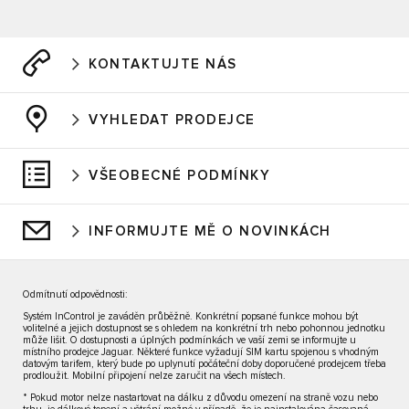
KONTAKTUJTE NÁS
VYHLEDAT PRODEJCE
VŠEOBECNÉ PODMÍNKY
INFORMUJTE MĚ O NOVINKÁCH
Odmítnutí odpovědnosti:
Systém InControl je zaváděn průběžně. Konkrétní popsané funkce mohou být
volitelné a jejich dostupnost se s ohledem na konkrétní trh nebo pohonnou jednotku
může lišit. O dostupnosti a úplných podmínkách ve vaší zemi se informujte u
místního prodejce Jaguar. Některé funkce vyžadují SIM kartu spojenou s vhodným
datovým tarifem, který bude po uplynutí počáteční doby doporučené prodejcem třeba
prodloužit. Mobilní připojení nelze zaručit na všech místech.
* Pokud motor nelze nastartovat na dálku z důvodu omezení na straně vozu nebo