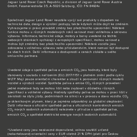
Jaguar Land Rover Czech Republic, a division of Jaguar Land Rover Austria
GmbH, Fasaneriestraße 35, A-5020 Salzburg, IČO: FN 84604v
Společnost Jaguar Land Rover neustále vyvíjí své produkty s dopadem na
technická data, design a výrobní postupy, takže kdykoli může dojít ke změnám.
Vyhrazujeme si právo provádět změny bez předchozího upozornění. Některé
funkce mohou u různých modelových roků variovat mezi volitelnou a sériovou
výbavou. Informace, technické údaje, motory a barvy uvedené na těchto
webových stránkách vycházejí z evropských specifikací, mohou variovat a
mohou být změněny bez předchozího upozornění. Některá vozidla jsou
zobrazena s volitelnou výbavou nebo příslušenstvím, které nemusí být dostupné
na všech trzích. Další informace o dostupnosti a cenách získáte u svého
smluvního partnera.
Uvedené údaje o spotřebě paliva a emisích CO
jsou hodnoty, které byly
2
stanoveny v souladu s nařízením (EU) 2017/1151 v platném znění podle cyklu
WLTP. Mají pouze orientační charakter a slouží k porovnání různých modelů
vozidel a výrobců vozidel. Spotřeba paliva a emise CO
různých provedení
2
jedné modelové řady se mohou lišit nebo zvyšovat v důsledku různých
specifikací a volitelné výbavy. Hodnoty spotřeby paliva se mohou v praxi lišit v
závislosti na stylu jízdy, podmínkách na silnici a v provozu a stavu vozidla. CO
2
je skleníkovým plynem, který je zejména odpovědný za globální oteplování.
Další informace o oficiální spotřebě paliva a oficiálních konkrétních emisích
CO
nových osobních automobilů naleznete v příručce o spotřebě paliva,
2
emisích CO
a spotřebě elektrické energie nových osobních automobilů.
2
^Uvedené ceny jsou nezávazné doporučené, volnou soutěží určené
(nekartelované) orientační ceny v EUR včetně 21 % DPH (platí pro Českou