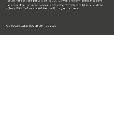
republiku). Spotřeba paliva a emise CO
různých provedení jedné modelové
2
řady se mohou lišit nebo zvyšovat v důsledku různých specifikací a volitelné
výbavy. Bližší informace získáte u svého Jaguar partnera.
© JAGUAR LAND ROVER LIMITED 2026