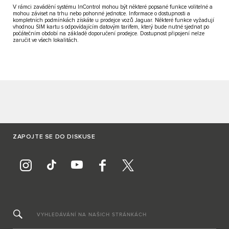
V rámci zavádění systému InControl mohou být některé popsané funkce volitelné a
mohou záviset na trhu nebo pohonné jednotce. Informace o dostupnosti a
kompletních podmínkách získáte u prodejce vozů Jaguar. Některé funkce vyžadují
vhodnou SIM kartu s odpovídajícím datovým tarifem, který bude nutné sjednat po
počátečním období na základě doporučení prodejce. Dostupnost připojení nelze
zaručit ve všech lokalitách.
ZAPOJTE SE DO DISKUSE
VYHLEDÁVÁNÍ NA NAŠICH STRÁNKÁCH