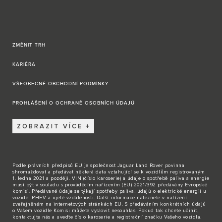
ZMĚNIT TRH
KARIÉRA
VŠEOBECNÉ OBCHODNÍ PODMÍNKY
PROHLÁŠENÍ O OCHRANĚ OSOBNÍCH ÚDAJÚ
ZOBRAZIT VÍCE
Podle právních předpisů EU je společnost Jaguar Land Rover povinna
shromažďovat a předávat některá data vztahující se k vozidlům registrovaným
1. ledna 2021 a později. VIN (číslo karoserie) a údaje o spotřebě paliva a energie
musí být v souladu s prováděcím nařízením (EU) 2021/392 předávány Evropské
komisi. Předávané údaje se týkají spotřeby paliva, údajů o elektrické energii u
vozidel PHEV a ujeté vzdálenosti. Další informace naleznete v nařízení
zveřejněném na internetových stránkách EU. S předáváním konkrétních údajů
o Vašem vozidle Komisi můžete vyslovit nesouhlas. Pokud tak chcete učinit,
kontaktujte nás
a uveďte číslo karoserie a registrační značku Vašeho vozidla.