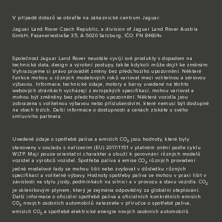
V případě dotazů se obraťte na zákaznické
centrum Jaguar
.
Jaguar Land Rover Czech Republic, a division of Jaguar Land Rover Austria
GmbH, Fasaneriestraße 35, A-5020 Salzburg, IČO: FN 84604v
Společnost Jaguar Land Rover neustále vyvíjí své produkty s dopadem na
technická data, design a výrobní postupy, takže kdykoli může dojít ke změnám.
Vyhrazujeme si právo provádět změny bez předchozího upozornění. Některé
funkce mohou u různých modelových roků variovat mezi volitelnou a sériovou
výbavou. Informace, technické údaje, motory a barvy uvedené na těchto
webových stránkách vycházejí z evropských specifikací, mohou variovat a
mohou být změněny bez předchozího upozornění. Některá vozidla jsou
zobrazena s volitelnou výbavou nebo příslušenstvím, které nemusí být dostupné
na všech trzích. Další informace o dostupnosti a cenách získáte u svého
smluvního partnera.
Uvedené údaje o spotřebě paliva a emisích CO
jsou hodnoty, které byly
2
stanoveny v souladu s nařízením (EU) 2017/1151 v platném znění podle cyklu
WLTP. Mají pouze orientační charakter a slouží k porovnání různých modelů
vozidel a výrobců vozidel. Spotřeba paliva a emise CO
různých provedení
2
jedné modelové řady se mohou lišit nebo zvyšovat v důsledku různých
specifikací a volitelné výbavy. Hodnoty spotřeby paliva se mohou v praxi lišit v
závislosti na stylu jízdy, podmínkách na silnici a v provozu a stavu vozidla. CO
2
je skleníkovým plynem, který je zejména odpovědný za globální oteplování.
Další informace o oficiální spotřebě paliva a oficiálních konkrétních emisích
CO
nových osobních automobilů naleznete v příručce o spotřebě paliva,
2
emisích CO
a spotřebě elektrické energie nových osobních automobilů.
2