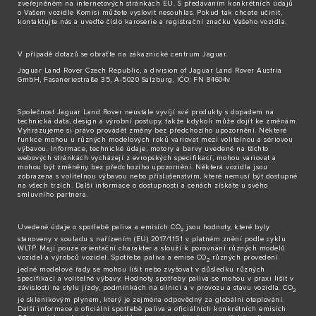
zveřejněném na internetových stránkách EU. S předáváním konkrétních údajů
o Vašem vozidle Komisi můžete vyslovit nesouhlas. Pokud tak chcete učinit,
kontaktujte nás
a uveďte číslo karoserie a registrační značku Vašeho vozidla.
V případě dotazů se obraťte na zákaznické
centrum Jaguar
.
Jaguar Land Rover Czech Republic, a division of Jaguar Land Rover Austria
GmbH, Fasaneriestraße 35, A-5020 Salzburg, IČO: FN 84604v
Společnost Jaguar Land Rover neustále vyvíjí své produkty s dopadem na
technická data, design a výrobní postupy, takže kdykoli může dojít ke změnám.
Vyhrazujeme si právo provádět změny bez předchozího upozornění. Některé
funkce mohou u různých modelových roků variovat mezi volitelnou a sériovou
výbavou. Informace, technické údaje, motory a barvy uvedené na těchto
webových stránkách vycházejí z evropských specifikací, mohou variovat a
mohou být změněny bez předchozího upozornění. Některá vozidla jsou
zobrazena s volitelnou výbavou nebo příslušenstvím, které nemusí být dostupné
na všech trzích. Další informace o dostupnosti a cenách získáte u svého
smluvního partnera.
Uvedené údaje o spotřebě paliva a emisích CO
jsou hodnoty, které byly
2
stanoveny v souladu s nařízením (EU) 2017/1151 v platném znění podle cyklu
WLTP. Mají pouze orientační charakter a slouží k porovnání různých modelů
vozidel a výrobců vozidel. Spotřeba paliva a emise CO
různých provedení
2
jedné modelové řady se mohou lišit nebo zvyšovat v důsledku různých
specifikací a volitelné výbavy. Hodnoty spotřeby paliva se mohou v praxi lišit v
závislosti na stylu jízdy, podmínkách na silnici a v provozu a stavu vozidla. CO
2
je skleníkovým plynem, který je zejména odpovědný za globální oteplování.
Další informace o oficiální spotřebě paliva a oficiálních konkrétních emisích