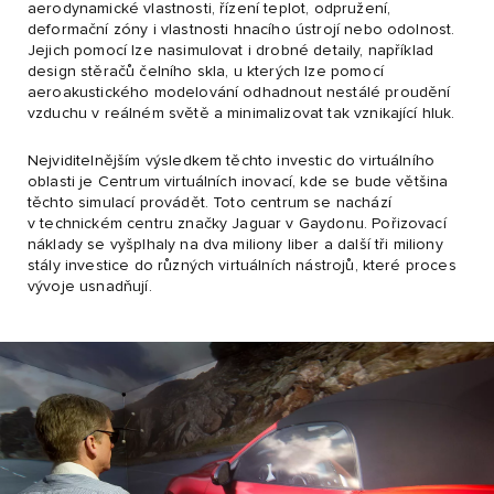
aerodynamické vlastnosti, řízení teplot, odpružení,
deformační zóny i vlastnosti hnacího ústrojí nebo odolnost.
Jejich pomocí lze nasimulovat i drobné detaily, například
design stěračů čelního skla, u kterých lze pomocí
aeroakustického modelování odhadnout nestálé proudění
vzduchu v reálném světě a minimalizovat tak vznikající hluk.
Nejviditelnějším výsledkem těchto investic do virtuálního
oblasti je Centrum virtuálních inovací, kde se bude většina
těchto simulací provádět. Toto centrum se nachází
v technickém centru značky Jaguar v Gaydonu. Pořizovací
náklady se vyšplhaly na dva miliony liber a další tři miliony
stály investice do různých virtuálních nástrojů, které proces
vývoje usnadňují.