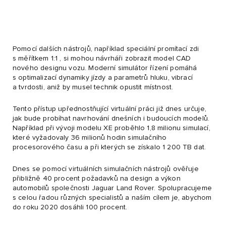
Pomocí dalších nástrojů, například speciální promítací zdi
s měřítkem 1:1 , si mohou návrháři zobrazit model CAD
nového designu vozu. Moderní simulátor řízení pomáhá
s optimalizací dynamiky jízdy a parametrů hluku, vibrací
a tvrdosti, aniž by musel technik opustit místnost.
Tento přístup upřednostňující virtuální práci již dnes určuje,
jak bude probíhat navrhování dnešních i budoucích modelů.
Například při vývoji modelu XE proběhlo 1,8 milionu simulací,
které vyžadovaly 36 milionů hodin simulačního
procesorového času a při kterých se získalo 1 200 TB dat.
Dnes se pomocí virtuálních simulačních nástrojů ověřuje
přibližně 40 procent požadavků na design a výkon
automobilů společnosti Jaguar Land Rover. Spolupracujeme
s celou řadou různých specialistů a naším cílem je, abychom
do roku 2020 dosáhli 100 procent.