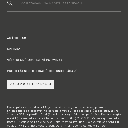
VYHLEDÁVÁNÍ NA NAŠICH STRÁNKÁCH
ZMĚNIT TRH
KARIÉRA
VŠEOBECNÉ OBCHODNÍ PODMÍNKY
PROHLÁŠENÍ O OCHRANĚ OSOBNÍCH ÚDAJÚ
ZOBRAZIT VÍCE
Podle právních předpisů EU je společnost Jaguar Land Rover povinna
shromažďovat a předávat některá data vztahující se k vozidlům registrovaným
1. ledna 2021 a později. VIN (číslo karoserie) a údaje o spotřebě paliva a energie
musí být v souladu s prováděcím nařízením (EU) 2021/392 předávány Evropské
komisi. Předávané údaje se týkají spotřeby paliva, údajů o elektrické energii u
vozidel PHEV a ujeté vzdálenosti. Další informace naleznete v nařízení