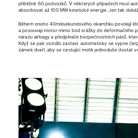
přibližně 60 podvozků. V některých případech musí au
absorbovat až 100 MW kinetické energie. Jen tak dokáže
Během onoho 40milisekundového okamžiku povolují lišt
a posouvají motor mimo bod srážky do deformačního pro
nárazu airbagy a předpínače bezpečnostních pásů, které
Když se pak vozidlo zastaví, automaticky se vypne čerp
zámek dveří, aby se cestující mohli jednoduše dostat v