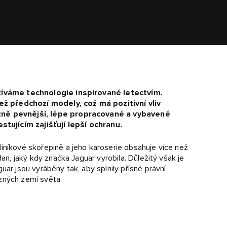
yužíváme technologie inspirované letectvím.
ž předchozí modely, což má pozitivní vliv
azně pevnější, lépe propracované a vybavené
tujícím zajišťují lepší ochranu.
iníkové skořepině a jeho karoserie obsahuje více než
dan, jaký kdy značka Jaguar vyrobila. Důležitý však je
uar jsou vyráběny tak, aby splnily přísné právní
zných zemí světa.