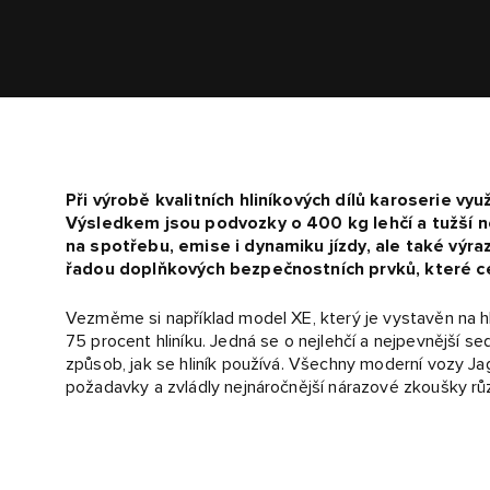
Při výrobě kvalitních hliníkových dílů karoserie v
Výsledkem jsou podvozky o 400 kg lehčí a tužší ne
na spotřebu, emise i dynamiku jízdy, ale také výr
řadou doplňkových bezpečnostních prvků, které ces
Vezměme si například model XE, který je vystavěn na hl
75 procent hliníku. Jedná se o nejlehčí a nejpevnější se
způsob, jak se hliník používá. Všechny moderní vozy Jag
požadavky a zvládly nejnáročnější nárazové zkoušky rů