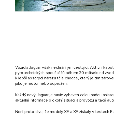
Vozidla Jaguar však nechrání jen cestující. Aktivní ka
pyrotechnických spouštěčů během 30 milisekund zvedno
k lepší absorpci nárazu těla chodce, který je tím zár
jako je motor nebo odpružení.
Každý nový Jaguar je navíc vybaven celou sadou asisten
aktuální informace o okolní situaci a provozu a také auto
Není proto divu, že modely XE a XF získaly v testech 