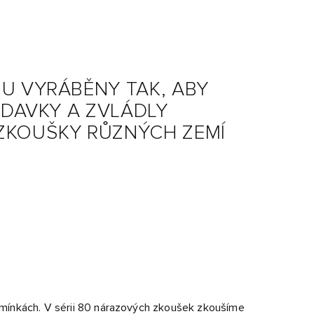
U VYRÁBĚNY TAK, ABY
ADAVKY A ZVLÁDLY
ZKOUŠKY RŮZNÝCH ZEMÍ
mínkách. V sérii 80 nárazových zkoušek zkoušíme