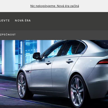
Nic nekopírujeme. Nová éra začíná
JEVTE
NOVÁ ÉRA
EZPEČNOST