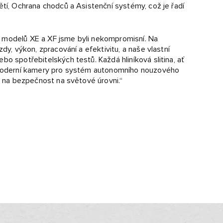
ětí, Ochrana chodců a Asistenční systémy, což je řadí
 „U modelů XE a XF jsme byli nekompromisní. Na
dy, výkon, zpracování a efektivitu, a naše vlastní
o spotřebitelských testů. Každá hliníková slitina, ať
ě moderní kamery pro systém autonomního nouzového
y na bezpečnost na světové úrovni.“