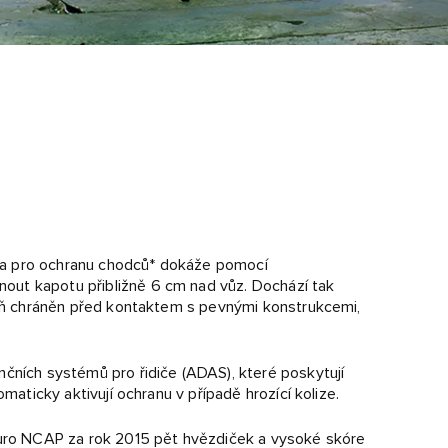
pota pro ochranu chodců* dokáže pomocí
ut kapotu přibližně 6 cm nad vůz. Dochází tak
oveň chráněn před kontaktem s pevnými konstrukcemi,
čních systémů pro řidiče (ADAS), které poskytují
maticky aktivují ochranu v případě hrozící kolize.
Euro NCAP za rok 2015 pět hvězdiček a vysoké skóre