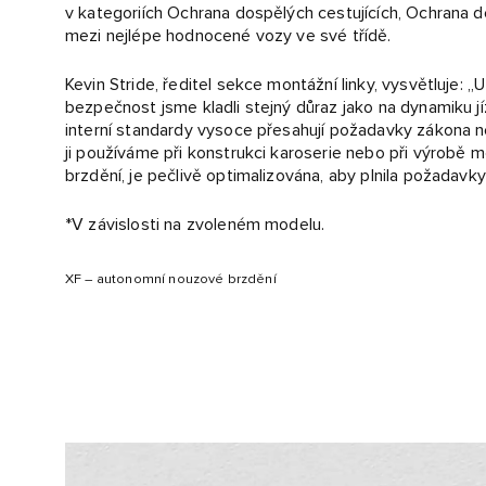
v kategoriích Ochrana dospělých cestujících, Ochrana d
mezi nejlépe hodnocené vozy ve své třídě.
Kevin Stride, ředitel sekce montážní linky, vysvětluje:
bezpečnost jsme kladli stejný důraz jako na dynamiku jíz
interní standardy vysoce přesahují požadavky zákona neb
ji používáme při konstrukci karoserie nebo při výrob
brzdění, je pečlivě optimalizována, aby plnila požadavk
*V závislosti na zvoleném modelu.
XF – autonomní nouzové brzdění