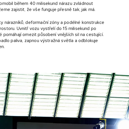
tomobil během 40 milisekund nárazu zvládnout
me zajistit, že vše funguje přesně tak, jak má.
y nárazníků, deformační zóny a podélné konstrukce
storu. Uvnitř vozu vystřelí do 15 milisekund po
 pomáhají omezit působení vnějších sil na cestující.
adlo paliva, zapnou výstražná světla a odblokuje
en.