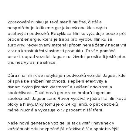
Zpracování hliníku je také méně hlučné, čistší a
nespotřebuje tolik energie jako výroba klasických
ocelových podvozků. Recyklace hliníku vyžaduje pouze pět
procent energie, která je třeba pro výrobu hliníku ze
suroviny; recyklovaný materiál přitom nemá žádný negativní
vliv na konstrukční vlastnosti produktu. To vše pomáhá
omezit dopad vozidel Jaguar na životní prostředí ještě před
tím, než vyrazí na silnice.
Důraz na hliník se netýká jen podvozků vozidel Jaguar, kde
přispívá ke snížení hmotnosti, zlepšení efektivity a
dynamických jízdních vlastností a zvýšení odolnosti a
spolehlivosti. Také nová generace motorů Ingenium
společnosti Jaguar Land Rover využívá v jádru lité hliníkové
bloky a hlavy. Díky tomu je o 24 kg lehčí, o pět decibelů
méně hlučná a vykazuje o 17 procent nižší tření.
Naše nová generace vozidel je tak uvnitř i navenek v
každém ohledu bezpečnější, efektivnější a spolehlivější.