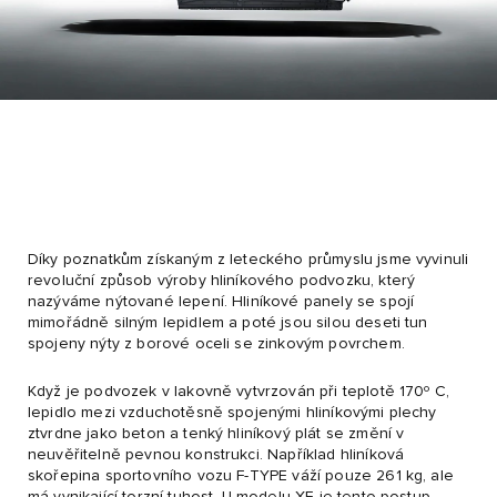
Díky poznatkům získaným z leteckého průmyslu jsme vyvinuli
revoluční způsob výroby hliníkového podvozku, který
nazýváme nýtované lepení. Hliníkové panely se spojí
mimořádně silným lepidlem a poté jsou silou deseti tun
spojeny nýty z borové oceli se zinkovým povrchem.
Když je podvozek v lakovně vytvrzován při teplotě 170º C,
lepidlo mezi vzduchotěsně spojenými hliníkovými plechy
ztvrdne jako beton a tenký hliníkový plát se změní v
neuvěřitelně pevnou konstrukci. Například hliníková
skořepina sportovního vozu F-TYPE váží pouze 261 kg, ale
má vynikající torzní tuhost. U modelu XE je tento postup