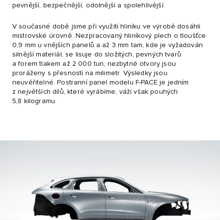
pevnější, bezpečnější, odolnější a spolehlivější.
V současné době jsme při využití hliníku ve výrobě dosáhli
mistrovské úrovně. Nezpracovaný hliníkový plech o tloušťce
0,9 mm u vnějších panelů a až 3 mm tam, kde je vyžadován
silnější materiál, se lisuje do složitých, pevných tvarů
a forem tlakem až 2 000 tun, nezbytné otvory jsou
proráženy s přesností na milimetr. Výsledky jsou
neuvěřitelné. Postranní panel modelu F-PACE je jedním
z největších dílů, které vyrábíme, váží však pouhých
5,8 kilogramu.