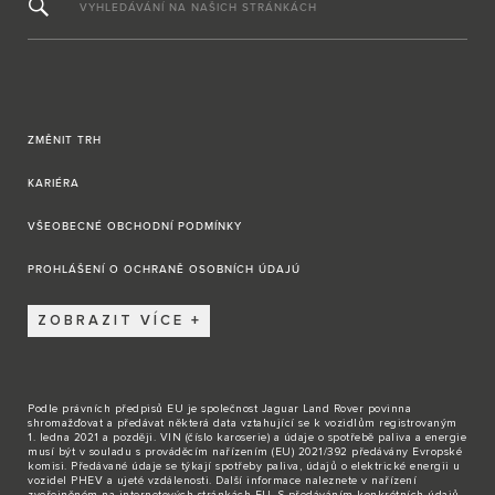
VYHLEDÁVÁNÍ NA NAŠICH STRÁNKÁCH
ZMĚNIT TRH
KARIÉRA
VŠEOBECNÉ OBCHODNÍ PODMÍNKY
PROHLÁŠENÍ O OCHRANĚ OSOBNÍCH ÚDAJÚ
ZOBRAZIT VÍCE
Podle právních předpisů EU je společnost Jaguar Land Rover povinna
shromažďovat a předávat některá data vztahující se k vozidlům registrovaným
1. ledna 2021 a později. VIN (číslo karoserie) a údaje o spotřebě paliva a energie
musí být v souladu s prováděcím nařízením (EU) 2021/392 předávány Evropské
komisi. Předávané údaje se týkají spotřeby paliva, údajů o elektrické energii u
vozidel PHEV a ujeté vzdálenosti. Další informace naleznete v nařízení
zveřejněném na internetových stránkách EU. S předáváním konkrétních údajů