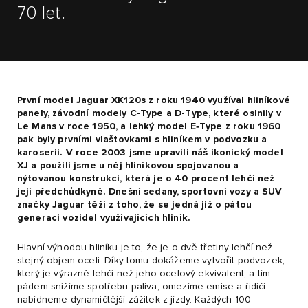
70 let.
První model Jaguar XK120s z roku 1940 využíval hliníkové
panely, závodní modely C-Type a D-Type, které oslnily v
Le Mans v roce 1950, a lehký model E‑Type z roku 1960
pak byly prvními vlaštovkami s hliníkem v podvozku a
karoserii. V roce 2003 jsme upravili náš ikonický model
XJ a použili jsme u něj hliníkovou spojovanou a
nýtovanou konstrukci, která je o 40 procent lehčí než
její předchůdkyně. Dnešní sedany, sportovní vozy a SUV
značky Jaguar těží z toho, že se jedná již o pátou
generaci vozidel využívajících hliník.
Hlavní výhodou hliníku je to, že je o dvě třetiny lehčí než
stejný objem oceli. Díky tomu dokážeme vytvořit podvozek,
který je výrazně lehčí než jeho ocelový ekvivalent, a tím
pádem snížíme spotřebu paliva, omezíme emise a řidiči
nabídneme dynamičtější zážitek z jízdy. Každých 100