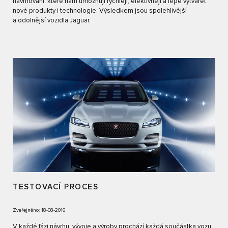
navrhování, které nám umožňují rychleji, efektivněji a lépe vytvářet
nové produkty i technologie. Výsledkem jsou spolehlivější
a odolnější vozidla Jaguar.
TESTOVACÍ PROCES
Zveřejněno: 18-08-2016
V každé fázi návrhu, vývoje a výroby prochází každá součástka vozu