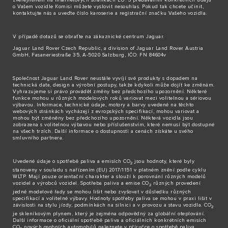
o Vašem vozidle Komisi můžete vyslovit nesouhlas. Pokud tak chcete učinit,
kontaktujte nás
a uveďte číslo karoserie a registrační značku Vašeho vozidla.
V případě dotazů se obraťte na zákaznické
centrum Jaguar
.
Jaguar Land Rover Czech Republic, a division of Jaguar Land Rover Austria
GmbH, Fasaneriestraße 35, A-5020 Salzburg, IČO: FN 84604v
Společnost Jaguar Land Rover neustále vyvíjí své produkty s dopadem na
technická data, design a výrobní postupy, takže kdykoli může dojít ke změnám.
Vyhrazujeme si právo provádět změny bez předchozího upozornění. Některé
funkce mohou u různých modelových roků variovat mezi volitelnou a sériovou
výbavou. Informace, technické údaje, motory a barvy uvedené na těchto
webových stránkách vycházejí z evropských specifikací, mohou variovat a
mohou být změněny bez předchozího upozornění. Některá vozidla jsou
zobrazena s volitelnou výbavou nebo příslušenstvím, které nemusí být dostupné
na všech trzích. Další informace o dostupnosti a cenách získáte u svého
smluvního partnera.
Uvedené údaje o spotřebě paliva a emisích CO
jsou hodnoty, které byly
2
stanoveny v souladu s nařízením (EU) 2017/1151 v platném znění podle cyklu
WLTP. Mají pouze orientační charakter a slouží k porovnání různých modelů
vozidel a výrobců vozidel. Spotřeba paliva a emise CO
různých provedení
2
jedné modelové řady se mohou lišit nebo zvyšovat v důsledku různých
specifikací a volitelné výbavy. Hodnoty spotřeby paliva se mohou v praxi lišit v
závislosti na stylu jízdy, podmínkách na silnici a v provozu a stavu vozidla. CO
2
je skleníkovým plynem, který je zejména odpovědný za globální oteplování.
Další informace o oficiální spotřebě paliva a oficiálních konkrétních emisích
CO
nových osobních automobilů naleznete v příručce o spotřebě paliva,