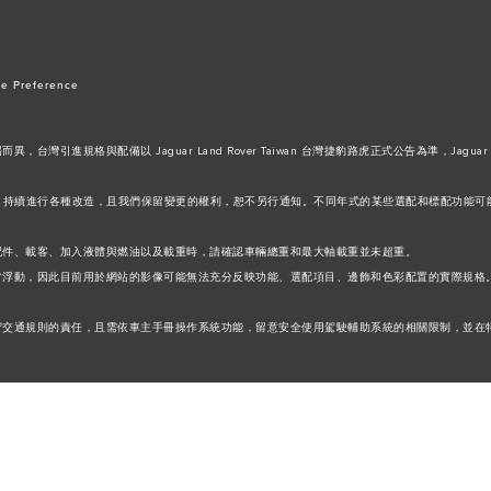
e Preference
進規格與配備以 Jaguar Land Rover Taiwan 台灣捷豹路虎正式公告為準，Jaguar 
設計及生產的方式，持續進行各種改造，且我們保留變更的權利，恕不另行通知。不同年式的某些選配和標配
配件、載客、加入液體與燃油以及載重時，請確認車輛總重和最大軸載重並未超重。
常浮動，因此目前用於網站的影像可能無法充分反映功能、選配項目、邊飾和色彩配置的實際規格
守交通規則的責任，且需依車主手冊操作系統功能，留意安全使用駕駛輔助系統的相關限制，並在