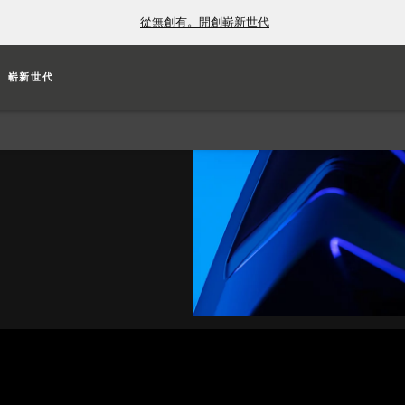
從無創有。開創嶄新世代
嶄新世代