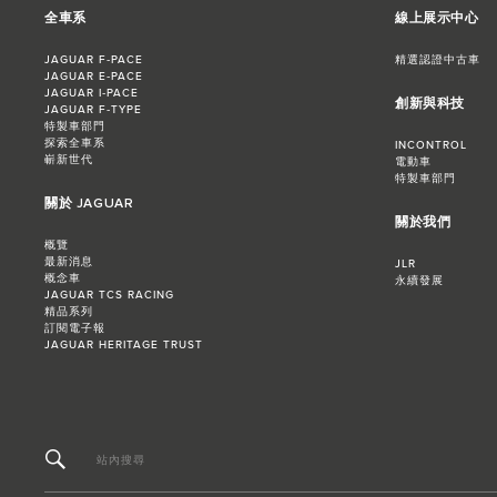
全車系
線上展示中心
JAGUAR F‑PACE
精選認證中古車
JAGUAR E‑PACE
JAGUAR I‑PACE
創新與科技
JAGUAR F‑TYPE
特製車部門
探索全車系
INCONTROL
嶄新世代
電動車
特製車部門
關於 JAGUAR
關於我們
概覽
最新消息
JLR
概念車
永續發展
JAGUAR TCS RACING
精品系列
訂閱電子報
JAGUAR HERITAGE TRUST
站內搜尋