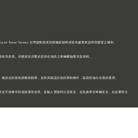
Land Rover Taiwan 台灣捷豹路虎與授權經銷商保留依據實車說明與變更之權利。
功能可能有所差異。供應狀況亦繫於您所在地區之車輛審驗要求及時程。
。敬請洽詢當地授權經銷商，並與其確認目前的限制條件，協助您做出合適的選擇。
特定天候條件與道路環境使用。駕駛人需隨時注意路況，並負責掌控車輛安全，於必要時主