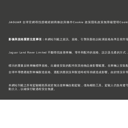
JAGUAR 全球官網
尋找授權經銷商
條款與條件
Cookie 政策
隱私政策
無障礙聲明
Cooki
影像與規格重要注意事項：
本網站刊載之資訊、規格、引擎與顏色以歐洲規格為準且視市場而異，台灣引
Jaguar Land Rover Limited 不斷尋找改善車輛、零件和配件的規格、
標示的重量反映車輛標準規格。出廠後安裝的配件與其他物品會影響載重。在車輛上安裝
全球半導體產能對車輛製造規格、選配供應狀況和製造時程等持續造成影響。由於情況非
本網站刊載之所有駕駛輔助系統皆無法使車輛自動駕駛，僅為輔助工具。駕駛人仍負有遵
動介入，以確保行駛過程安全無虞。