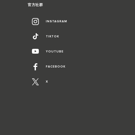
官方社群
INSTAGRAM
TIKTOK
YOUTUBE
FACEBOOK
X