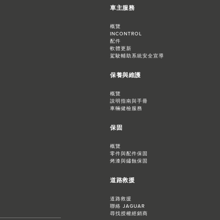
車主服務
概覽
INCONTROL
配件
軟體更新
駕駛輔助系統安全宣導
保養與維護
概覽
說明指南與手冊
車輛健檢服務
保固
概覽
零件與配件保固
烤漆與鏽蝕保固
道路救援
道路救援
聯絡 JAGUAR
尋找授權經銷商