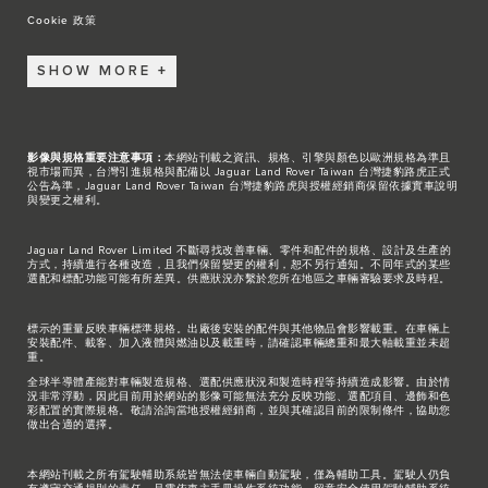
Cookie 政策
SHOW MORE
影像與規格重要注意事項：
本網站刊載之資訊、規格、引擎與顏色以歐洲規格為準且
視市場而異，台灣引進規格與配備以 Jaguar Land Rover Taiwan 台灣捷豹路虎正式
公告為準，Jaguar Land Rover Taiwan 台灣捷豹路虎與授權經銷商保留依據實車說明
與變更之權利。
Jaguar Land Rover Limited 不斷尋找改善車輛、零件和配件的規格、設計及生產的
方式，持續進行各種改造，且我們保留變更的權利，恕不另行通知。不同年式的某些
選配和標配功能可能有所差異。供應狀況亦繫於您所在地區之車輛審驗要求及時程。
標示的重量反映車輛標準規格。出廠後安裝的配件與其他物品會影響載重。在車輛上
安裝配件、載客、加入液體與燃油以及載重時，請確認車輛總重和最大軸載重並未超
重。
全球半導體產能對車輛製造規格、選配供應狀況和製造時程等持續造成影響。由於情
況非常浮動，因此目前用於網站的影像可能無法充分反映功能、選配項目、邊飾和色
彩配置的實際規格。敬請洽詢當地授權經銷商，並與其確認目前的限制條件，協助您
做出合適的選擇。
本網站刊載之所有駕駛輔助系統皆無法使車輛自動駕駛，僅為輔助工具。駕駛人仍負