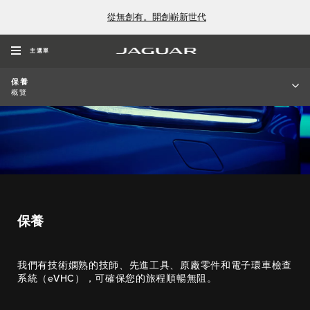
從無創有。開創嶄新世代
主選單
保養
概覽
保養
我們有技術嫻熟的技師、先進工具、原廠零件和電子環車檢查
系統（eVHC），可確保您的旅程順暢無阻。