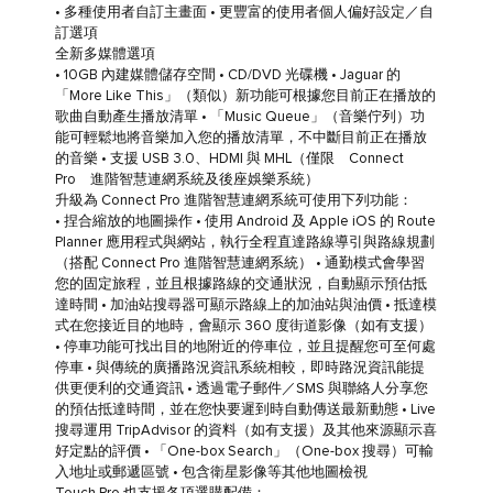
• 多種使用者自訂主畫面 • 更豐富的使用者個人偏好設定／自
訂選項
全新多媒體選項
• 10GB 內建媒體儲存空間 • CD/DVD 光碟機 • Jaguar 的
「More Like This」（類似）新功能可根據您目前正在播放的
歌曲自動產生播放清單 • 「Music Queue」（音樂佇列）功
能可輕鬆地將音樂加入您的播放清單，不中斷目前正在播放
的音樂 • 支援 USB 3.0、HDMI 與 MHL（僅限 Connect
Pro 進階智慧連網系統及後座娛樂系統）
升級為 Connect Pro 進階智慧連網系統可使用下列功能：
• 捏合縮放的地圖操作 • 使用 Android 及 Apple iOS 的 Route
Planner 應用程式與網站，執行全程直達路線導引與路線規劃
（搭配 Connect Pro 進階智慧連網系統） • 通勤模式會學習
您的固定旅程，並且根據路線的交通狀況，自動顯示預估抵
達時間 • 加油站搜尋器可顯示路線上的加油站與油價 • 抵達模
式在您接近目的地時，會顯示 360 度街道影像（如有支援）
• 停車功能可找出目的地附近的停車位，並且提醒您可至何處
停車 • 與傳統的廣播路況資訊系統相較，即時路況資訊能提
供更便利的交通資訊 • 透過電子郵件／SMS 與聯絡人分享您
的預估抵達時間，並在您快要遲到時自動傳送最新動態 • Live
搜尋運用 TripAdvisor 的資料（如有支援）及其他來源顯示喜
好定點的評價 • 「One-box Search」（One-box 搜尋）可輸
入地址或郵遞區號 • 包含衛星影像等其他地圖檢視