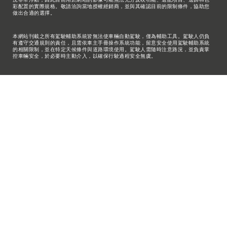
彩配置的實際規格。敬請洽詢當地授權經銷商，並與其確認目前的限制條件，協助您
做出合適的選擇。
本網站刊載之所有駕駛輔助系統皆無法使車輛自動駕駛，僅為輔助工具。駕駛人仍負
有遵守交通規則的責任，且需依車主手冊操作系統功能，留意安全使用駕駛輔助系統
的相關限制，並在特定天候條件與道路環境使用。駕駛人需隨時注意路況，並負責掌
控車輛安全，於必要時主動介入，以確保行駛過程安全無虞。