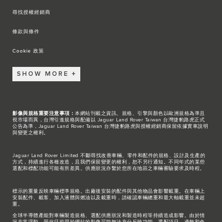
尋找授權經銷商
條款與條件
Cookie 政策
SHOW MORE
影像與規格重要注意事項：
本網站刊載之資訊、規格、引擎與顏色以歐洲規格為準且
視市場而異，台灣引進規格與配備以 Jaguar Land Rover Taiwan 台灣捷豹路虎正式
公告為準，Jaguar Land Rover Taiwan 台灣捷豹路虎與授權經銷商保留依據實車說明
與變更之權利。
Jaguar Land Rover Limited 不斷尋找改善車輛、零件和配件的規格、設計及生產的
方式，持續進行各種改造，且我們保留變更的權利，恕不另行通知。不同年式的某些
選配和標配功能可能有所差異。供應狀況亦繫於您所在地區之車輛審驗要求及時程。
標示的重量反映車輛標準規格。出廠後安裝的配件與其他物品會影響載重。在車輛上
安裝配件、載客、加入液體與燃油以及載重時，請確認車輛總重和最大軸載重並未超
重。
全球半導體產能對車輛製造規格、選配供應狀況和製造時程等持續造成影響。由於情
況非常浮動，因此目前用於網站的影像可能無法充分反映功能、選配項目、邊飾和色