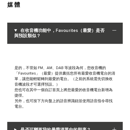
媒體
在收音機功能中，Favourites（最愛）是否
與預設類似？
是的，不管如 FM、AM、DAB 等波段為何，您收音機的
「Favourites」（最愛）提供囊括您所有最愛收音機電台的清
單，讓您能輕鬆轉到最愛的電台。（之前的系統需先切換收
音機波段才可選擇預設。）
您也可在其中一個自訂首頁上將您最愛的收音機電台新增為
捷徑。
另外，也可按下方向盤上的語音辨識鈕並使用語音指令尋找
電台。
是否可變更我的最愛清單中的順序？