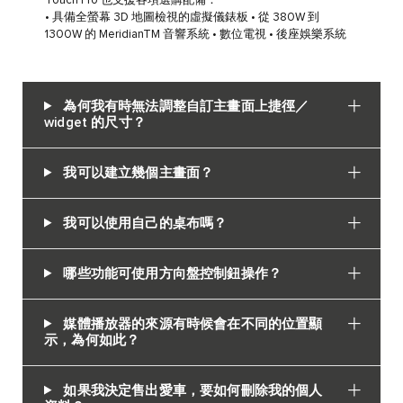
Touch Pro 也支援各項選購配備：
• 具備全螢幕 3D 地圖檢視的虛擬儀錶板 • 從 380W 到
1300W 的 MeridianTM 音響系統 • 數位電視 • 後座娛樂系統
為何我有時無法調整自訂主畫面上捷徑／
widget 的尺寸？
我可以建立幾個主畫面？
我可以使用自己的桌布嗎？
哪些功能可使用方向盤控制鈕操作？
媒體播放器的來源有時候會在不同的位置顯
示，為何如此？
如果我決定售出愛車，要如何刪除我的個人