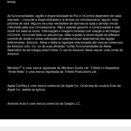
tempo.
As funcionalidades, opções e disponibilidade do Pivi e InControl dependem de cada
mercado – consulte a disponibilidade e os termos na concessionária Jaguar mais
próxima de você. Alguns recursos necessitam de assinatura após o período inicial
informado pela sua Concessionária. Não é possível garantir a conectividade à rede
móvel em todos os locais. Informações e imagens exibidas com relação à tecnologia
InControl, incluindo telas ou sequências, estão sujeitas a atualizações de software,
controle de versão e outras alterações de sistema/visual dependendo das opções
selecionadas. Amazon, Alexa e todos os logotipos relacionados são marcas comerciais
da Amazon.com, Inc. ou de suas afiliadas. Certas funcionalidades da Alexa
dependem da tecnologia smart home. O uso do Amazon Alexa requer uma conta da
Amazon.
TM
Meridian
é uma marca registrada da Meridian Audio Ltd. Trifield e o dispositivo
“three fields” é uma marca registrada da Trifield Productions Ltd.
Apple CarPlay é uma marca comercial da Apple Inc. Os termos de usuário final da
Apple Inc. podem se aplicar.
Android Auto é uma marca comercial da Google LLC.