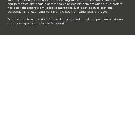
equipamentos opcionais e acessórios vendidos em concessionária que podem
não estar disponíveis em todos os mercados. Entre em contato com sua
concessionária local para verificar a disponibilidade local e preços.
O mapeamento neste site é fornecido por provedores de mapeamento externo e
destina-se apenas a informações gerais.