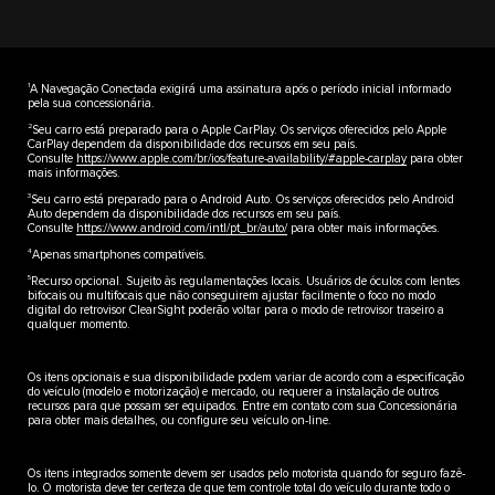
1
A Navegação Conectada exigirá uma assinatura após o período inicial informado
pela sua concessionária.
2
Seu carro está preparado para o Apple CarPlay. Os serviços oferecidos pelo Apple
CarPlay dependem da disponibilidade dos recursos em seu país.
Consulte
https://www.apple.com/br/ios/feature-availability/#apple-carplay
para obter
mais informações.
3
Seu carro está preparado para o Android Auto. Os serviços oferecidos pelo Android
Auto dependem da disponibilidade dos recursos em seu país.
Consulte
https://www.android.com/intl/pt_br/auto/
para obter mais informações.
4
Apenas smartphones compatíveis.
5
Recurso opcional. Sujeito às regulamentações locais. Usuários de óculos com lentes
bifocais ou multifocais que não conseguirem ajustar facilmente o foco no modo
digital do retrovisor ClearSight poderão voltar para o modo de retrovisor traseiro a
qualquer momento.
Os itens opcionais e sua disponibilidade podem variar de acordo com a especificação
do veículo (modelo e motorização) e mercado, ou requerer a instalação de outros
recursos para que possam ser equipados. Entre em contato com sua Concessionária
para obter mais detalhes, ou configure seu veículo on-line.
Os itens integrados somente devem ser usados pelo motorista quando for seguro fazê-
lo. O motorista deve ter certeza de que tem controle total do veículo durante todo o