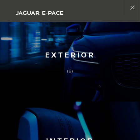
Seja original. Começa uma nova era
JAGUAR E-PACE
Close
gallery
EXTERIOR
(6)