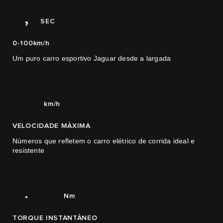
0
1
7
1
1,71
,
1
SEC
2
0-100km/h​​
3
0
0
Um puro carro esportivo Jaguar desde a largada
4
1
0
1
410
2
km/h
0
0
3
VELOCIDADE MÁXIMA
1
1
4
Números que refletem o carro elétrico de corrida ideal e
resistente
2
2
5
3
3
6
0
3.360
.
0
Nm
1
TORQUE INSTANTÂNEO