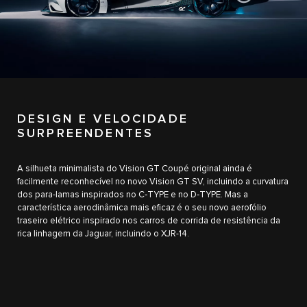
0
DESIGN E VELOCIDADE
SURPREENDENTES
1
A silhueta minimalista do Vision GT Coupé original ainda é
2
facilmente reconhecível no novo Vision GT SV, incluindo a curvatura
dos para-lamas inspirados no C‑TYPE e no D‑TYPE. Mas a
3
característica aerodinâmica mais eficaz é o seu novo aerofólio
traseiro elétrico inspirado nos carros de corrida de resistência da
4
rica linhagem da Jaguar, incluindo o XJR-14.
5
0
6
0