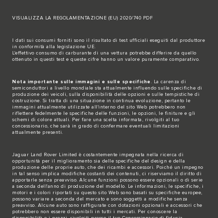
VISUALIZZA LA REGOLAMENTAZIONE (EU) 2020/740 PDF
I dati sui consumi forniti sono il risultato di test ufficiali eseguiti dal produttore
in conformità alla legislazione UE.
L'effettivo consumo di carburante di una vettura potrebbe differire da quello
ottenuto in questi test e queste cifre hanno un valore puramente comparativo.
Nota importante sulle immagini e sulle specifiche
. La carenza di
semiconduttori a livello mondiale sta attualmente influendo sulle specifiche di
produzione dei veicoli, sulla disponibilità delle opzioni e sulle tempistiche di
costruzione. Si tratta di una situazione in continua evoluzione, pertanto le
immagini attualmente utilizzate all'interno del sito Web potrebbero non
riflettere fedelmente le specifiche delle funzioni, le opzioni, le finiture e gli
schemi di colore attuali. Per fare una scelta informata, rivolgiti al tuo
concessionario, che sarà in grado di confermare eventuali limitazioni
attualmente presenti.
Jaguar Land Rover Limited è costantemente impegnata nella ricerca di
opportunità per il miglioramento sia delle specifiche del design e della
produzione delle proprie auto, che dei ricambi e accessori. Poiché un impegno
in tal senso implica modifiche costanti dei contenuti, ci riserviamo il diritto di
apportarle senza preavviso. Alcune funzioni possono essere opzionali o di serie
a seconda dell'anno di produzione del modello. Le informazioni, le specifiche, i
motori e i colori riportati su questo sito Web sono basati su specifiche europee,
possono variare a seconda del mercato e sono soggetti a modifiche senza
preavviso. Alcune auto sono raffigurate con dotazioni opzionali e accessori che
potrebbero non essere disponibili in tutti i mercati. Per conoscere la
disponibilità e i prezzi, rivolgiti presso il tuo Concessionario di fiducia.