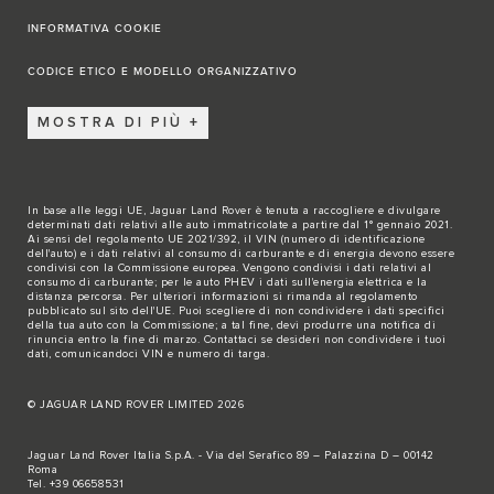
INFORMATIVA COOKIE
CODICE ETICO E MODELLO ORGANIZZATIVO
MOSTRA DI PIÙ
In base alle leggi UE, Jaguar Land Rover è tenuta a raccogliere e divulgare
determinati dati relativi alle auto immatricolate a partire dal 1° gennaio 2021.
Ai sensi del regolamento UE 2021/392, il VIN (numero di identificazione
dell'auto) e i dati relativi al consumo di carburante e di energia devono essere
condivisi con la Commissione europea. Vengono condivisi i dati relativi al
consumo di carburante; per le auto PHEV i dati sull'energia elettrica e la
distanza percorsa. Per ulteriori informazioni si rimanda al regolamento
pubblicato sul
sito dell'UE
. Puoi scegliere di non condividere i dati specifici
della tua auto con la Commissione; a tal fine, devi produrre una notifica di
rinuncia entro la fine di marzo.
Contattaci se
desideri non condividere i tuoi
dati, comunicandoci VIN e numero di targa.
© JAGUAR LAND ROVER LIMITED 2026
Jaguar Land Rover Italia S.p.A. - Via del Serafico 89 – Palazzina D – 00142
Roma
Tel. +39 06658531