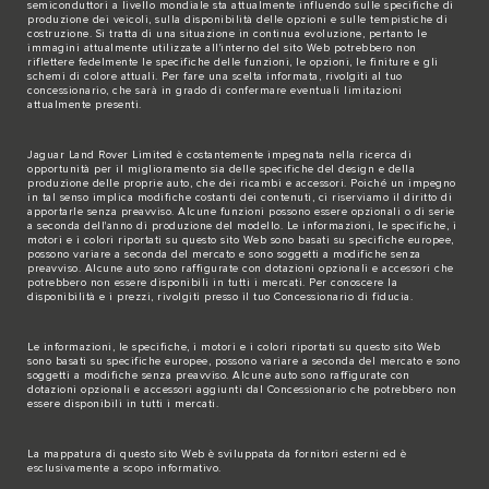
semiconduttori a livello mondiale sta attualmente influendo sulle specifiche di
produzione dei veicoli, sulla disponibilità delle opzioni e sulle tempistiche di
costruzione. Si tratta di una situazione in continua evoluzione, pertanto le
immagini attualmente utilizzate all'interno del sito Web potrebbero non
riflettere fedelmente le specifiche delle funzioni, le opzioni, le finiture e gli
schemi di colore attuali. Per fare una scelta informata, rivolgiti al tuo
concessionario, che sarà in grado di confermare eventuali limitazioni
attualmente presenti.
Jaguar Land Rover Limited è costantemente impegnata nella ricerca di
opportunità per il miglioramento sia delle specifiche del design e della
produzione delle proprie auto, che dei ricambi e accessori. Poiché un impegno
in tal senso implica modifiche costanti dei contenuti, ci riserviamo il diritto di
apportarle senza preavviso. Alcune funzioni possono essere opzionali o di serie
a seconda dell'anno di produzione del modello. Le informazioni, le specifiche, i
motori e i colori riportati su questo sito Web sono basati su specifiche europee,
possono variare a seconda del mercato e sono soggetti a modifiche senza
preavviso. Alcune auto sono raffigurate con dotazioni opzionali e accessori che
potrebbero non essere disponibili in tutti i mercati. Per conoscere la
disponibilità e i prezzi, rivolgiti presso il tuo Concessionario di fiducia.
Le informazioni, le specifiche, i motori e i colori riportati su questo sito Web
sono basati su specifiche europee, possono variare a seconda del mercato e sono
soggetti a modifiche senza preavviso. Alcune auto sono raffigurate con
dotazioni opzionali e accessori aggiunti dal Concessionario che potrebbero non
essere disponibili in tutti i mercati.
La mappatura di questo sito Web è sviluppata da fornitori esterni ed è
esclusivamente a scopo informativo.