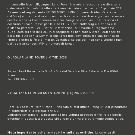
In base alle leggi UE, Jaguar Land Rover è tenuta a raccogliere e divulgare
determinati dati relativi alle auto immatricolate a partire dal 1° gennaio 2021.
Ai sensi del regolamento UE 2021/392, il VIN (numero di identificazione
dell'auto) e i dati relativi al consumo di carburante e di energia devono essere
condivisi con la Commissione europea. Vengono condivisi i dati relativi al
consumo di carburante; per le auto PHEV i dati sull'energia elettrica e la
distanza percorsa. Per ulteriori informazioni si rimanda al regolamento
pubblicato sul
sito dell'UE
. Puoi scegliere di non condividere i dati specifici
della tua auto con la Commissione; a tal fine, devi produrre una notifica di
rinuncia entro la fine di marzo.
Contattaci se
desideri non condividere i tuoi
dati, comunicandoci VIN e numero di targa.
© JAGUAR LAND ROVER LIMITED 2026
Jaguar Land Rover Italia S.p.A. - Via del Serafico 89 – Palazzina D – 00142
Roma
Tel. +39 06658531
VISUALIZZA LA REGOLAMENTAZIONE (EU) 2020/740 PDF
I dati sui consumi forniti sono il risultato di test ufficiali eseguiti dal produttore
in conformità alla legislazione UE.
L'effettivo consumo di carburante di una vettura potrebbe differire da quello
ottenuto in questi test e queste cifre hanno un valore puramente comparativo.
Nota importante sulle immagini e sulle specifiche
. La carenza di