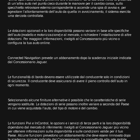
di un'altra auto nel punto cieco durante le manovre per il cambio corsia, sullo
specchietto retrovisore esterno corrispondente si accende una spia di avviso e, per
agevolare l'allontanamento dell'auto da quella in avvicinamento, il sistema esercita
una sterzata controllata.
Le dotazioni opzionali e la loro disponibilità possono variare in base alle specifiche
dell'auto (modello e motorizzazione) e al mercato, o richiedere l'installazione di altre
dotazioni. Per maggiori informazioni, rivolgiti al Concessionario più vicino o
configura la tua auto online.
Connected Navigation prevede un abbonamento dopo la scadenza iniziale indicata
dal Concessionario Jaguar.
Le funzionalità di bordo devono essere utilizzate dal conducente solo in condizioni
di sicurezza. Il conducente deve assicurarsi di avere il pieno controllo dell'auto in
ogni momento.
Selezionando alcune finiture alternative è possibile che le caratteristiche di serie
vengano sostituite. Le dotazioni di serie possono inoltre variare a seconda del Paese
in cui viene acquistata l'auto, del tipo di motore e del cambio.
Le funzioni Pivi e InControl, le opzioni e i servizi di terze parti e la loro disponibilità
dipendono dal mercato di riferimento: rivolgiti al Concessionario Jaguar più vicino
per ottenere informazioni sulla disponibilità e sulle condizioni valide per il tuo
Paese. Alcune funzioni prevedono un abbonamento che deve essere rinnovato dopo
la scadenza iniziale indicata dal Concessionario. La connettività alla rete mobile