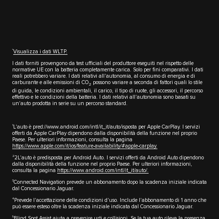
††
Visualizza i dati WLTP.
I dati forniti provengono da test ufficiali del produttore eseguiti nel rispetto delle
normative UE con la batteria completamente carica. Solo per fini comparativi. I dati
reali potrebbero variare. I dati relativi all'autonomia, al consumo di energia e di
carburante e alle emissioni di CO
possono variare a seconda di fattori quali lo stile
2
di guida, le condizioni ambientali, il carico, il tipo di ruote, gli accessori, il percorso
effettivo e le condizioni della batteria. I dati relativi all'autonomia sono basati su
un'auto prodotta in serie su un percorso standard.
1
L'auto è pred://www.android.com/intl/it_it/auto/isposta per Apple CarPlay. I servizi
offerti da Apple CarPlay dipendono dalla disponibilità della funzione nel proprio
Paese. Per ulteriori informazioni, consulta la pagina
https://www.apple.com/it/ios/feature-availability/#apple-carplay.
2
2L'auto è predisposta per Android Auto. I servizi offerti da Android Auto dipendono
dalla disponibilità della funzione nel proprio Paese. Per ulteriori informazioni,
consulta la pagina
https://www.android.com/intl/it_it/auto/
.
3
Connected Navigation prevede un abbonamento dopo la scadenza iniziale indicata
dal Concessionario Jaguar.
4
Prevede l'accettazione delle condizioni d'uso. Include l'abbonamento di 1 anno che
può essere esteso oltre la scadenza iniziale indicata dal Concessionario Jaguar.
5
Blind Spot Assist aiuta a prevenire urti e collisioni. Se la tua auto rileva la presenza