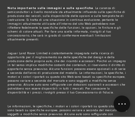
Nota importante sulle immagini e sulle specifiche
. La carenza di
semiconduttori a livello mondiale sta attualmente influendo sulle specifiche di
produzione dei veicoli, sulla disponibilità delle opzioni e sulle tempistiche di
costruzione. Si tratta di una situazione in continua evoluzione, pertanto le
immagini attualmente utilizzate all'interno del sito Web potrebbero non
riflettere fedelmente le specifiche delle funzioni, le opzioni, le finiture e gli
schemi di colore attuali. Per fare una scelta informata, rivolgiti al tuo
concessionario, che sarà in grado di confermare eventuali limitazioni
attualmente presenti.
Jaguar Land Rover Limited è costantemente impegnata nella ricerca di
opportunità per il miglioramento sia delle specifiche del design e della
produzione delle proprie auto, che dei ricambi e accessori. Poiché un impegno
in tal senso implica modifiche costanti dei contenuti, ci riserviamo il diritto di
apportarle senza preavviso. Alcune funzioni possono essere opzionali o di serie
a seconda dell'anno di produzione del modello. Le informazioni, le specifiche, i
motori e i colori riportati su questo sito Web sono basati su specifiche europee,
possono variare a seconda del mercato e sono soggetti a modifiche senza
preavviso. Alcune auto sono raffigurate con dotazioni opzionali e accessori che
potrebbero non essere disponibili in tutti i mercati. Per conoscere la
disponibilità e i prezzi, rivolgiti presso il tuo Concessionario di fiducia.
Le informazioni, le specifiche, i motori e i colori riportati su questo sito Web
sono basati su specifiche europee, possono variare a seconda del mercato e sono
soggetti a modifiche senza preavviso. Alcune auto sono raffigurate con
dotazioni opzionali e accessori aggiunti dal Concessionario che potrebbero non
essere disponibili in tutti i mercati.