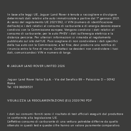
In base alle leggi UE, Jaguar Land Rover è tenuta a raccogliere e divulgare
determinati dati relativi alle auto immatricolate a partire dal 1° gennaio 2021.
Ai sensi del regolamento UE 2021/392, il VIN (numero di identificazione
dell'auto) e i dati relativi al consumo di carburante e di energia devono essere
condivisi con la Commissione europea. Vengono condivisi i dati relativi al
consumo di carburante; per le auto PHEV i dati sull'energia elettrica e la
distanza percorsa. Per ulteriori informazioni si rimanda al regolamento
pubblicato sul
sito dell'UE
. Puoi scegliere di non condividere i dati specifici
della tua auto con la Commissione; a tal fine, devi produrre una notifica di
rinuncia entro la fine di marzo.
Contattaci se
desideri non condividere i tuoi
dati, comunicandoci VIN e numero di targa.
© JAGUAR LAND ROVER LIMITED 2026
Jaguar Land Rover Italia S.p.A. - Via del Serafico 89 – Palazzina D – 00142
Roma
Tel. +39 06658531
VISUALIZZA LA REGOLAMENTAZIONE (EU) 2020/740 PDF
I dati sui consumi forniti sono il risultato di test ufficiali eseguiti dal produttore
in conformità alla legislazione UE.
L'effettivo consumo di carburante di una vettura potrebbe differire da quello
ottenuto in questi test e queste cifre hanno un valore puramente comparativo.