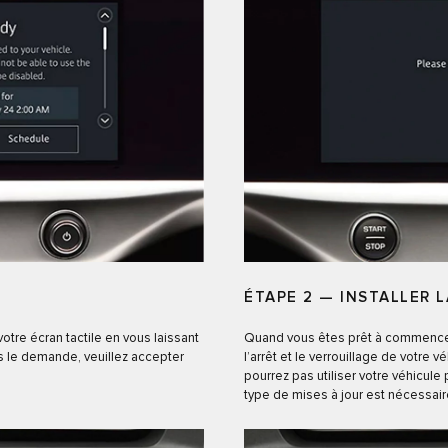
ÉTAPE 2 — INSTALLER L
tre écran tactile en vous laissant
Quand vous êtes prêt à commencer, 
ous le demande, veuillez accepter
l’arrêt et le verrouillage de votre
pourrez pas utiliser votre véhicule 
type de mises à jour est nécessair