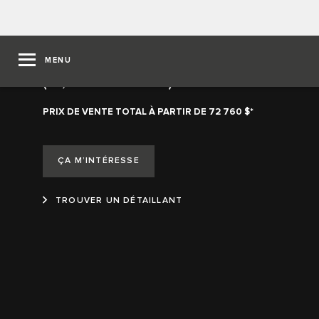
MENU
F-PACE R DYNAMIC S 2026
(2,0 ESSENCE)
PRIX DE VENTE TOTAL À PARTIR DE 72 760 $*
ÇA M’INTÉRESSE
TROUVER UN DÉTAILLANT