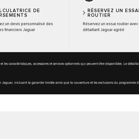
LCULATRICE DE
RÉSERVEZ UN ESSA
RSEMENTS
ROUTIER
z un devis personnalisé des
Réservez un essai routier avec
es financiers Jaguar
détaillant Jaguar agréé
 et les caractéristiques, accessoires et services optionnels qui peuvent être disponibles. Le détail
en Jaguar, incluant la garantie limitée ainsi que la couverture et les exclusions du programme d'