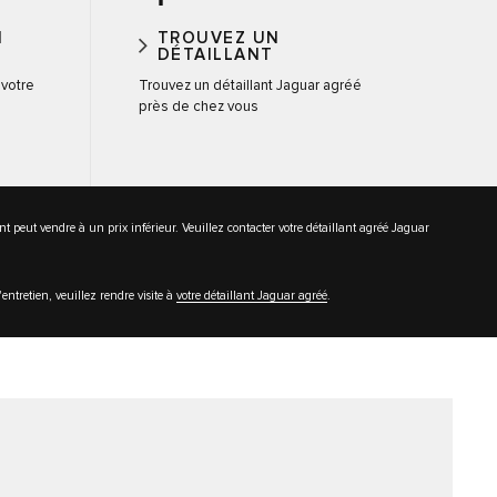
I
TROUVEZ UN
DÉTAILLANT
 votre
Trouvez un détaillant Jaguar agréé
près de chez vous
lant peut vendre à un prix inférieur. Veuillez contacter votre détaillant agréé Jaguar
entretien, veuillez rendre visite à
votre détaillant Jaguar agréé
.