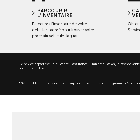
PARCOURIR
CA
L’INVENTAIRE
VE
Parcourez l’inventaire de votre
Obtene
détaillant agréé pour trouver votre
Servic
prochain véhicule Jaguar
1
Le prix de départ exclut la licence, l'assurance, l'immatriculation, la taxe de vente
pour plus de détails.
**Afin d'obtenir tous les détails au sujet de la garantie et du programme d'entreti