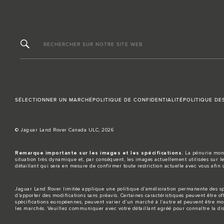
RECHERCHER SUR NOTRE SITE WEB
SÉLECTIONNER UN MARCHÉ
POLITIQUE DE CONFIDENTIALITÉ
POLITIQUE DE
© Jaguar Land Rover Canada ULC, 2026
Remarque importante sur les images et les spécifications.
La pénurie mondi
situation très dynamique et, par conséquent, les images actuellement utilisées sur le
détaillant qui sera en mesure de confirmer toute restriction actuelle avec vous afin 
Jaguar Land Rover limitée applique une politique d’amélioration permanente des spéc
d’apporter des modifications sans préavis. Certaines caractéristiques peuvent être of
spécifications européennes, peuvent varier d’un marché à l’autre et peuvent être modi
les marchés. Veuillez communiquer avec votre détaillant agréé pour connaître la disp