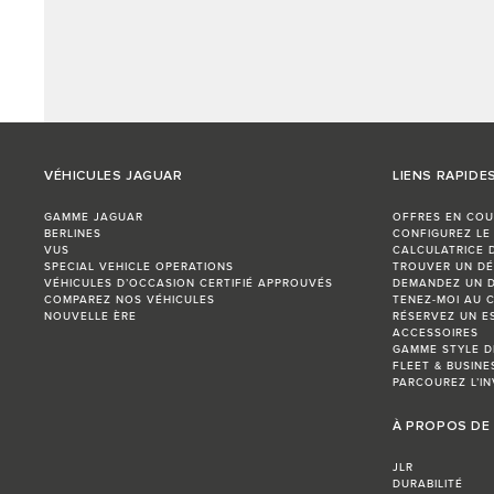
VÉHICULES JAGUAR
LIENS RAPIDE
GAMME JAGUAR
OFFRES EN COU
BERLINES
CONFIGUREZ LE
VUS
CALCULATRICE 
SPECIAL VEHICLE OPERATIONS
TROUVER UN DÉ
VÉHICULES D’OCCASION CERTIFIÉ APPROUVÉS
DEMANDEZ UN D
COMPAREZ NOS VÉHICULES
TENEZ-MOI AU 
NOUVELLE ÈRE
RÉSERVEZ UN E
ACCESSOIRES
GAMME STYLE D
FLEET & BUSINE
PARCOUREZ L’IN
À PROPOS DE
JLR
DURABILITÉ