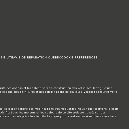
SIBILITÉ
AVIS DE RÉPARATION QUÉBEC
COOKIE PREFERENCES
é des options et les calendriers de construction des véhicules. Il s’agit d’une
es options, des garnitures et des combinaisons de couleurs. Veuillez consulter votre
es, ce qui engendre des modifications très fréquentes. Nous nous réservons le droit
pécifications, les moteurs et les couleurs de ce site Web sont basés sur des
accessoires adaptés chez le détaillant qui pourraient ne pas être offerts dans tous