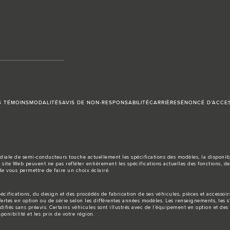
S TÉMOINS
MODALITÉS
AVIS DE NON-RESPONSABILITÉ
CARRIÈRES
ÉNONCÉ D’ACCES
ale de semi-conducteurs touche actuellement les spécifications des modèles, la disponibilit
 site Web peuvent ne pas refléter entièrement les spécifications actuelles des fonctions, d
de vous permettre de faire un choix éclairé.
ifications, du design et des procédés de fabrication de ses véhicules, pièces et accessoir
fertes en option ou de série selon les différentes années modèles. Les renseignements, les s
fiés sans préavis. Certains véhicules sont illustrés avec de l’équipement en option et des 
onibilité et les prix de votre région.