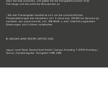
wenn Sie dies wünschen, und geben Sie die Fahrgestellnummer Ihres
Fahrzeugs und das amtliche Kennzeichen an.
^ Bei den Preisangaben handelt es sich um die unverbindlichen
Preisempfehlungen des Herstellers inkl. 5 Jahre bzw. 150.000 km Garantie (je
nachdem, was zuerst eintritt), inkl. 19% MwSt. u. exkl. Überführungskosten.
Änderungen und Irrtümer vorbehalten.
© JAGUAR LAND ROVER LIMITED 2026
Jaguar Land Rover Deutschland GmbH, Campus Kronberg 7, 61476 Kronberg /
Taunus, Handelsregister: Königstein HRB 2408