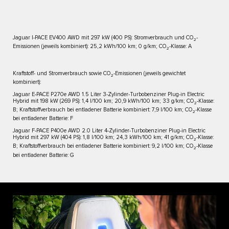
Jaguar I-PACE EV400 AWD mit 297 kW (400 PS): Stromverbrauch und CO
-
2
Emissionen (jeweils kombiniert): 25,2 kWh/100 km; 0 g/km; CO
-Klasse: A
2
Kraftstoff- und Stromverbrauch sowie CO
-Emissionen (jeweils gewichtet
2
kombiniert):
Jaguar E-PACE P270e AWD 1.5 Liter 3-Zylinder-Turbobenziner Plug-in Electric
Hybrid mit 198 kW (269 PS): 1,4 l/100 km; 20,9 kWh/100 km; 33 g/km; CO
-Klasse:
2
B; Kraftstoffverbrauch bei entladener Batterie kombiniert: 7,9 l/100 km; CO
-Klasse
2
bei entladener Batterie: F
Jaguar F-PACE P400e AWD 2.0 Liter 4-Zylinder-Turbobenziner Plug-in Electric
Hybrid mit 297 kW (404 PS): 1,8 l/100 km; 24,3 kWh/100 km; 41 g/km; CO
-Klasse:
2
B; Kraftstoffverbrauch bei entladener Batterie kombiniert: 9,2 l/100 km; CO
-Klasse
2
bei entladener Batterie: G