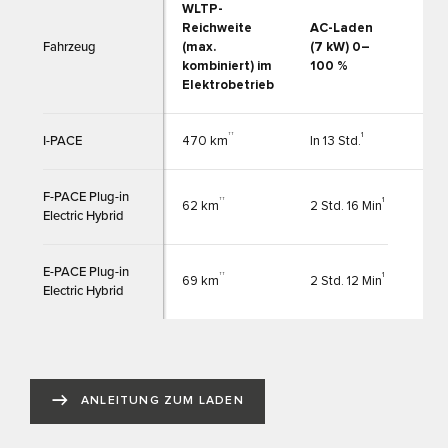
WLTP-
Reichweite
AC-Laden
AC-
Fahrzeug
(max.
(7 kW) 0–
kW)
kombiniert) im
100 %
Elektrobetrieb
††
1
I-PACE
470 km
In 13 Std.
In 9
F-PACE Plug-in
††
1
62 km
2 Std. 16 Min
Electric Hybrid
E-PACE Plug-in
††
1
69 km
2 Std. 12 Min
Electric Hybrid
ANLEITUNG ZUM LADEN