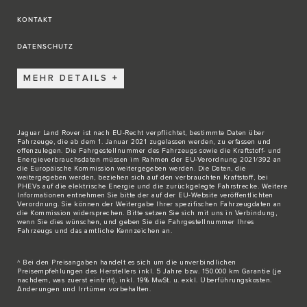
KONTAKT
DATENSCHUTZ
MEHR DETAILS
Jaguar Land Rover ist nach EU-Recht verpflichtet, bestimmte Daten über
Fahrzeuge, die ab dem 1. Januar 2021 zugelassen werden, zu erfassen und
offenzulegen. Die Fahrgestellnummer des Fahrzeugs sowie die Kraftstoff- und
Energieverbrauchsdaten müssen im Rahmen der EU-Verordnung 2021/392 an
die Europäische Kommission weitergegeben werden. Die Daten, die
weitergegeben werden, beziehen sich auf den verbrauchten Kraftstoff, bei
PHEVs auf die elektrische Energie und die zurückgelegte Fahrstrecke. Weitere
Informationen entnehmen Sie bitte der auf der
EU-Website
veröffentlichten
Verordnung. Sie können der Weitergabe Ihrer spezifischen Fahrzeugdaten an
die Kommission widersprechen. Bitte
setzen Sie sich mit uns in Verbindung
,
wenn Sie dies wünschen, und geben Sie die Fahrgestellnummer Ihres
Fahrzeugs und das amtliche Kennzeichen an.
^ Bei den Preisangaben handelt es sich um die unverbindlichen
Preisempfehlungen des Herstellers inkl. 5 Jahre bzw. 150.000 km Garantie (je
nachdem, was zuerst eintritt), inkl. 19% MwSt. u. exkl. Überführungskosten.
Änderungen und Irrtümer vorbehalten.