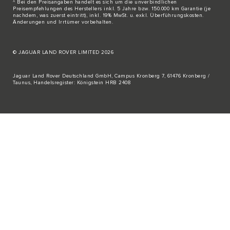
^ Bei den Preisangaben handelt es sich um die unverbindlichen
Preisempfehlungen des Herstellers inkl. 5 Jahre bzw. 150.000 km Garantie (je
nachdem, was zuerst eintritt), inkl. 19% MwSt. u. exkl. Überführungskosten.
Änderungen und Irrtümer vorbehalten.
© JAGUAR LAND ROVER LIMITED 2026
Jaguar Land Rover Deutschland GmbH, Campus Kronberg 7, 61476 Kronberg /
Taunus, Handelsregister: Königstein HRB 2408