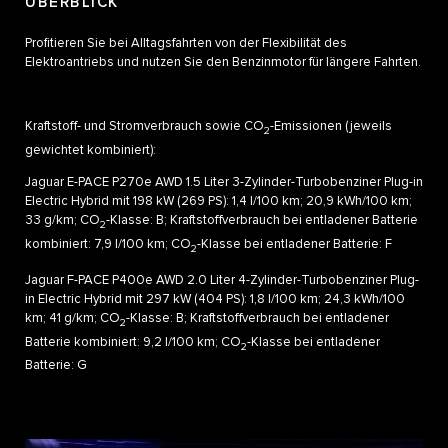
ÜBERBLICK
Profitieren Sie bei Alltagsfahrten von der Flexibilität des
Elektroantriebs und nutzen Sie den Benzinmotor für längere Fahrten.
Kraftstoff- und Stromverbrauch sowie CO
-Emissionen (jeweils
2
gewichtet kombiniert):
Jaguar E-PACE P270e AWD 1.5 Liter 3-Zylinder-Turbobenziner Plug-in
Electric Hybrid mit 198 kW (269 PS): 1,4 l/100 km; 20,9 kWh/100 km;
33 g/km; CO
-Klasse: B; Kraftstoffverbrauch bei entladener Batterie
2
kombiniert: 7,9 l/100 km; CO
-Klasse bei entladener Batterie: F
2
Jaguar F-PACE P400e AWD 2.0 Liter 4-Zylinder-Turbobenziner Plug-
in Electric Hybrid mit 297 kW (404 PS): 1,8 l/100 km; 24,3 kWh/100
km; 41 g/km; CO
-Klasse: B; Kraftstoffverbrauch bei entladener
2
Batterie kombiniert: 9,2 l/100 km; CO
-Klasse bei entladener
2
Batterie: G