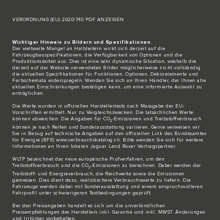
VERORDNUNG (EU) 2020/740 PDF ANZEIGEN
Wichtiger Hinweis zu Bildern und Spezifikationen.
Der weltweite Mangel an Halbleitern wirkt sich derzeit auf die
Fahrzeugbauspezifikationen, die Verfügbarkeit von Optionen und die
Produktionszeiten aus. Dies ist eine sehr dynamische Situation, weshalb die
derzeit auf der Website verwendeten Bilder möglicherweise nicht vollständig
die aktuellen Spezifikationen für Funktionen, Optionen, Dekorelemente und
Farbschemata widerspiegeln. Wenden Sie sich an Ihren Händler, der Ihnen alle
aktuellen Einschränkungen bestätigen kann, um eine informierte Auswahl zu
ermöglichen.
Die Werte wurden in offiziellen Herstellertests nach Massgabe der EU-
Vorschriften ermittelt. Nur zu Vergleichszwecken. Die tatsächlichen Werte
können abweichen. Die Angaben für CO
-Emissionen und Treibstoffverbrauch
2
können je nach Reifen und Sonderausstattung variieren. Gerne verweisen wir
Sie in Bezug auf technische Angaben auf den offiziellen Link des Bundesamtes
für Energie (BFE)
www.verbrauchskatalog.ch
. Bitte wenden Sie sich für weitere
Informationen an Ihren lokalen Jaguar Land Rover Vertragspartner.
WLTP bezeichnet das neue europäische Prüfverfahren, um den
Treibstoffverbrauch und die CO
-Emissionen zu berechnen. Dabei werden der
2
Treibstoff- und Energieverbrauch, die Reichweite sowie die Emissionen
gemessen. Dies dient dazu, realistischere Verbrauchswerte zu liefern. Die
Fahrzeuge werden dabei mit Sonderausstattung und einem anspruchsvolleren
Fahrprofil unter schwierigeren Testbedingungen geprüft.
Bei den Preisangaben handelt es sich um die unverbindlichen
Preisempfehlungen des Herstellers inkl. Garantie und inkl. MWST. Änderungen
und Irrtümer vorbehalten.