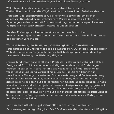
Informationen an Ihren lokalen Jaguar Land Rover Vertragspartner.
WLTP bezeichnet das neue europäische Prüfverfahren, um den
Treibstoffverbrauch und die CO
-Emissionen zu berechnen. Dabei werden der
2
Treibstoff- und Energieverbrauch, die Reichweite sowie die Emissionen
gemessen. Dies dient dazu, realistischere Verbrauchswerte zu liefern. Die
Fahrzeuge werden dabei mit Sonderausstattung und einem anspruchsvolleren
Fahrprofil unter schwierigeren Testbedingungen geprüft.
Bei den Preisangaben handelt es sich um die unverbindlichen
Preisempfehlungen des Herstellers inkl. Garantie und inkl. MWST. Änderungen
und Irrtümer vorbehalten.
Wir sind bestrebt, die Richtigkeit, Vollständigkeit und Aktualität der
Informationen auf unserer Website zu gewährleisten. Durch die Nutzung dieser
Website akzeptieren Sie jedoch die Geschäftsbedingungen, die ab dem Tag
Ihrer ersten Nutzung der Website gültig sind.
Jaguar Land Rover entwickelt seine Produkte in Bezug auf technische Daten,
Design und Produktionsmethoden ständig weiter, daher sind Änderungen
jederzeit möglich. Wir behalten uns das Recht vor, die Änderungen ohne
vorherige Ankündigung vorzunehmen. Einige Funktionen können für
verschiedene Modelljahre zwischen Sonderausstattung und Serienausstattung
variieren. Die Informationen, technischen Angaben, Motoren und Farben auf
dieser Website basieren auf den europäischen Spezifikationen, können je nach
Markt variieren und können jederzeit ohne vorherige Ankündigung geändert
werden. Manche Fahrzeuge werden mit Sonderausstattung oder Zubehör
gezeigt, das möglicherweise nicht auf allen Märkten erhältlich ist. Bitte wenden
Sie sich an Ihren Vertragspartner, um weitere Informationen zu Verfügbarkeit
und Preisen zu erhalten.
Der durchschnittliche CO
-Ausstoss aller in der Schweiz verkauften
2
Personenwagen beträgt 129 g/km. Die CO
-Zielwerte des Marktes sind 118 g/km.
2