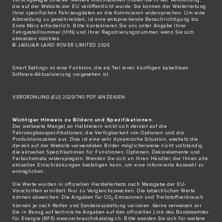
zurückgelegte Strecke. Weitere Informationen finden Sie in der Verordnung,
die auf der
Website der EU
veröffentlicht wurde. Sie können der Weiterleitung
Ihrer spezifischen Fahrzeugdaten an die Kommission widersprechen. Um eine
Abmeldung zu gewährleisten, ist eine entsprechende Benachrichtigung bis
Ende März erforderlich. Bitte
kontaktieren Sie
uns unter Angabe Ihrer
Fahrgestellnummer (VIN) und Ihrer Registrierungsnummer, wenn Sie sich
abmelden möchten.
© JAGUAR LAND ROVER LIMITED 2026
Smart Settings ist eine Funktion, die als Teil einer künftigen kabellosen
Software-Aktualisierung vorgesehen ist.
VERORDNUNG (EU) 2020/740 PDF ANZEIGEN
Wichtiger Hinweis zu Bildern und Spezifikationen.
Der weltweite Mangel an Halbleitern wirkt sich derzeit auf die
Fahrzeugbauspezifikationen, die Verfügbarkeit von Optionen und die
Produktionszeiten aus. Dies ist eine sehr dynamische Situation, weshalb die
derzeit auf der Website verwendeten Bilder möglicherweise nicht vollständig
die aktuellen Spezifikationen für Funktionen, Optionen, Dekorelemente und
Farbschemata widerspiegeln. Wenden Sie sich an Ihren Händler, der Ihnen alle
aktuellen Einschränkungen bestätigen kann, um eine informierte Auswahl zu
ermöglichen.
Die Werte wurden in offiziellen Herstellertests nach Massgabe der EU-
Vorschriften ermittelt. Nur zu Vergleichszwecken. Die tatsächlichen Werte
können abweichen. Die Angaben für CO
-Emissionen und Treibstoffverbrauch
2
können je nach Reifen und Sonderausstattung variieren. Gerne verweisen wir
Sie in Bezug auf technische Angaben auf den offiziellen Link des Bundesamtes
für Energie (BFE)
www.verbrauchskatalog.ch
. Bitte wenden Sie sich für weitere