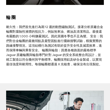
輪圈
耐久性：我們首先進行為期 12 週的動態鏽蝕測試。接著分析原廠合金
輪圈對腐蝕性液體的抵抗力，例如煞車油、燃油及清潔用品。最後還
有嚴酷的 1,000 小時鹽霧測試。因此英國冬季也不足為懼。 安全：我
們對合金輪圈的最脆弱點及最堅固點進行擺錘撞擊試驗，模擬實際的
路緣撞擊情況。這項結構行為測試有助於提升安全性及減震效果，進
而保障車輛與乘客安全。 輪圈與輪胎：因應各種路面的嚴格標準
Jaguar 原廠輪圈與輪胎專門針對 Jaguar 的安全系統整合而設計，並
精工製造以符合幾何與平衡標準。輪圈採用鋁及矽合金製成，以實現
最佳強度和耐用性。每個輪圈都通過 X 光檢查，確保沒有出現裂紋。