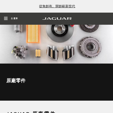
從無創有。開創嶄新世代
主選單
原廠零件