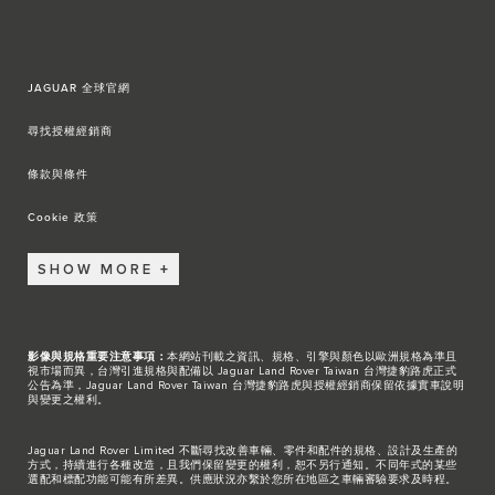
JAGUAR 全球官網
尋找授權經銷商
條款與條件
Cookie 政策
SHOW MORE
影像與規格重要注意事項：
本網站刊載之資訊、規格、引擎與顏色以歐洲規格為準且
視市場而異，台灣引進規格與配備以 Jaguar Land Rover Taiwan 台灣捷豹路虎正式
公告為準，Jaguar Land Rover Taiwan 台灣捷豹路虎與授權經銷商保留依據實車說明
與變更之權利。
Jaguar Land Rover Limited 不斷尋找改善車輛、零件和配件的規格、設計及生產的
方式，持續進行各種改造，且我們保留變更的權利，恕不另行通知。不同年式的某些
選配和標配功能可能有所差異。供應狀況亦繫於您所在地區之車輛審驗要求及時程。