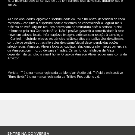
lo. O motorista deve ter certeza de que tem controle total do veículo durante todo o
tempo.
As funcionalidades, opções e disponibilidade do Pivi e InControl dependem de cada
mercado – consulte a disponibilidade e os termos na concessionária Jaguar mais
próxima de você. Alguns recursos necessitam de assinatura após o período inicial
informado pela sua Concessionária. Não é possível garantir a conectividade à rede
móvel em todos os locais. Informações e imagens exibidas com relação à tecnologia
InControl, incluindo telas ou sequências, estão sujeitas a atualizações de software,
controle de versão e outras alterações de sistema/visual dependendo das opções
selecionadas. Amazon, Alexa e todos os logotipos relacionados são marcas comerciais
da Amazon.com, Inc. ou de suas afiliadas. Certas funcionalidades da Alexa
dependem da tecnologia smart home. O uso da Amazon Alexa requer uma conta da
Amazon.
TM
Meridian
é uma marca registrada da Meridian Audio Ltd. Trifield e o dispositivo
“three fields” é uma marca registrada da Trifield Productions Ltd.
ENTRE NA CONVERSA