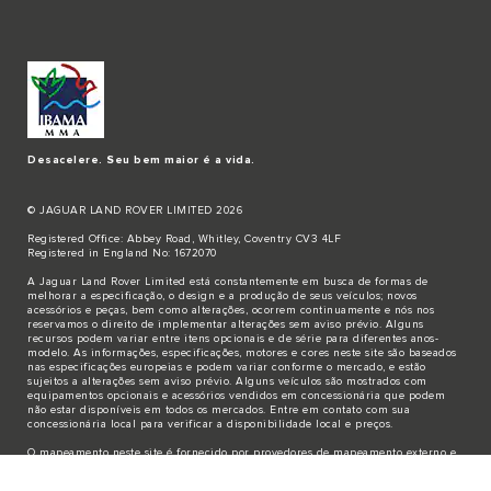
Desacelere. Seu bem maior é a vida.
© JAGUAR LAND ROVER LIMITED 2026
Registered Office: Abbey Road, Whitley, Coventry CV3 4LF
Registered in England No: 1672070
A Jaguar Land Rover Limited está constantemente em busca de formas de
melhorar a especificação, o design e a produção de seus veículos; novos
acessórios e peças, bem como alterações, ocorrem continuamente e nós nos
reservamos o direito de implementar alterações sem aviso prévio. Alguns
recursos podem variar entre itens opcionais e de série para diferentes anos-
modelo. As informações, especificações, motores e cores neste site são baseados
nas especificações europeias e podem variar conforme o mercado, e estão
sujeitos a alterações sem aviso prévio. Alguns veículos são mostrados com
equipamentos opcionais e acessórios vendidos em concessionária que podem
não estar disponíveis em todos os mercados. Entre em contato com sua
concessionária local para verificar a disponibilidade local e preços.
O mapeamento neste site é fornecido por provedores de mapeamento externo e
destina-se apenas a informações gerais.