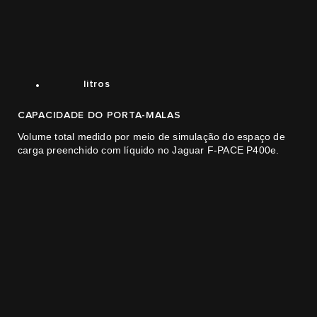
4
4
0
0
5
5
1
1
6
6
2
1.662
.
litros
CAPACIDADE DO PORTA-MALAS
Volume total medido por meio de simulação do espaço de
carga preenchido com líquido no Jaguar F-PACE P400e.