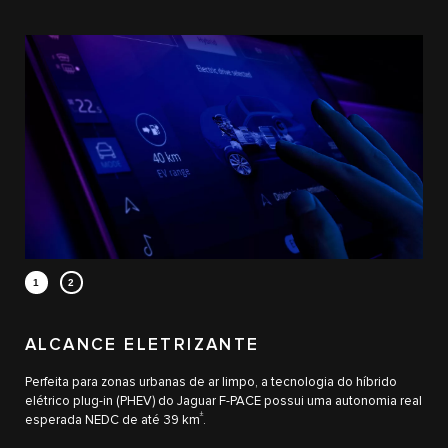
0
0
1
1
ALCANCE ELETRIZANTE
2
2
Perfeita para zonas urbanas de ar limpo, a tecnologia do híbrido
elétrico plug-in (PHEV) do Jaguar F-PACE possui uma autonomia real
3
3
±
esperada NEDC de até 39 km
.