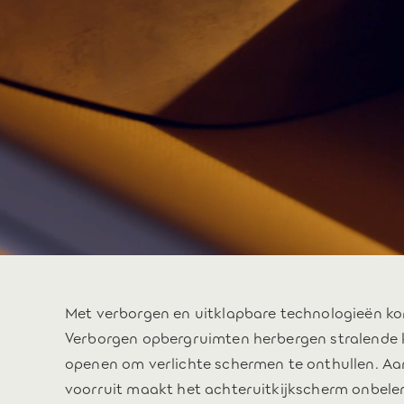
Met verborgen en uitklapbare technologieën ko
Verborgen opbergruimten herbergen stralende 
openen om verlichte schermen te onthullen. Aa
voorruit maakt het achteruitkijkscherm onbel