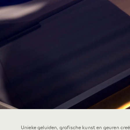
Unieke geluiden, grafische kunst en geuren creë