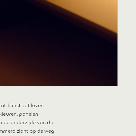
mt kunst tot leven.
kleuren, panelen
n de onderzijde van de
emmerd zicht op de weg