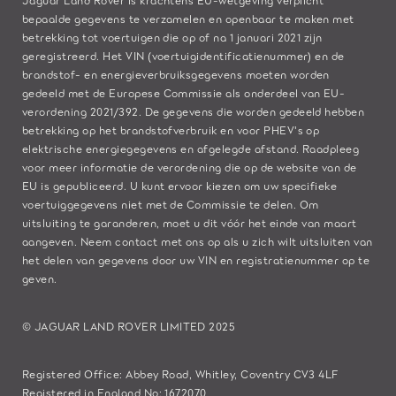
bepaalde gegevens te verzamelen en openbaar te maken met
betrekking tot voertuigen die op of na 1 januari 2021 zijn
geregistreerd. Het VIN (voertuigidentificatienummer) en de
brandstof- en energieverbruiksgegevens moeten worden
gedeeld met de Europese Commissie als onderdeel van EU-
verordening 2021/392. De gegevens die worden gedeeld hebben
betrekking op het brandstofverbruik en voor PHEV's op
elektrische energiegegevens en afgelegde afstand. Raadpleeg
voor meer informatie de verordening die op de
website van de
EU
is gepubliceerd. U kunt ervoor kiezen om uw specifieke
voertuiggegevens niet met de Commissie te delen. Om
uitsluiting te garanderen, moet u dit vóór het einde van maart
aangeven. Neem
contact met ons
op als u zich wilt uitsluiten van
het delen van gegevens door uw VIN en registratienummer op te
geven.
© JAGUAR LAND ROVER LIMITED 2025
Registered Office: Abbey Road, Whitley, Coventry CV3 4LF
Registered in England No: 1672070