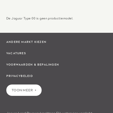
De Jaguar Type 00 is geen productiemodel.
ANDERE MARKT KIEZEN
VACATURES
VOORWAARDEN & BEPALINGEN
PRIVACYBELEID
TOON MEER
Jaguar Land Rover is krachtens EU-wetgeving verplicht