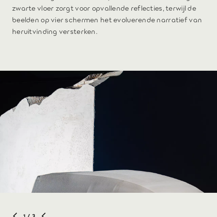
zwarte vloer zorgt voor opvallende reflecties, terwijl de
beelden op vier schermen het evoluerende narratief van
heruitvinding versterken.
1
/ 3