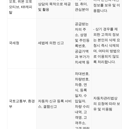
까지 본인의 개인
오토, 위본 오토
상담의 목적으로 제공
업, 취미,
정보를 보유 및 이
모티브, KB캐피
및 활용
관심분야
용합니다.
탈
공급받는
- 상기 경우를 제
자의 주
외한 고객의 정보
소, 성명
는 본인의 삭제 요
및 주민등
국세청
세법에 의한 신고
청시 즉시 삭제되
록번호,
며, 여타의 방법으
공급가액
로 이용되지 않도
과 부가가
록 처리합니다.
치세액 등
차대번호,
차량번호,
차종, 연
식, 등록
일자, 수
자동차관리법상
국토교통부, 환경
자동차 신규 등록 서비
입일자,
의 요청에 따라 보
부
스, 결함신고
차량 수리
유 및 이용됨
내역, 고
객명, 고
객주소,
고객 연락