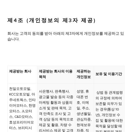
제4조 (개인정보의 제3자 제공)
회사는 고객의 동의를 받아 아래의 제3자에게 개인정보를 제공하고 있
습니다.
제공받는 회사
제공받는 회사의 이용
제공하는
보유 및 이용기간
목적
개인정보
천일오토모빌,
사은행사, 판촉행사,
성명, 휴
상법 등 관계법령
KCC오토모빌, 아
광고물 발송 등의 각종
대폰 번
의 규정에 의하여
주네트웍스, 인타
마케팅 활동과 상품의
호, 이메
보존할 의무가 있
이어모터스, 한영
소개 및 판매 목적, 고
일, 주소,
는 경우(통상 10
모터스, JL모터
객 만족도 조사 및 고
생년월일,
년), 개인정보 수
스, C&D모터스,
객 상담 등의 목적으로
관심차종,
집 및 활용에 대한
효성프리미어모
제공 및 활용, 차량 수
현재보유
목적을 달성할 때
터스, 브리티시
리서비스 제공 및 고객
차종, 직