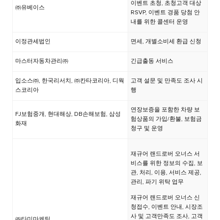
이벤트 초청, 초청고객 대상
㈜유베이스
RSVP, 이벤트 경품 당첨 안
내를 위한 콜센터 운영
이정관세법인
면세, 개별소비세 환급 신청
마스터자동차관리㈜
긴급출동 서비스
입소스㈜, 한국리서치, ㈜칸타코리아, 디웍
고객 설문 및 만족도 조사 시
스코리아
행
연장보증을 포함한 차량 보
FJ보험중개, 현대해상, DB손해보험, 삼성
험상품의 가입/환불, 보험금
화재
청구 및 운영
재규어 랜드로버 오너스 서
비스를 위한 정보의 수집, 보
관, 처리, 이용, 서비스 제공,
관리, 파기 위탁 업무
재규어 랜드로버 오너스 신
청접수, 이벤트 안내, 시장조
사 및 고객만족도 조사, 고객
㈜타미마케팅