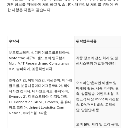
개인정보를 위탁하여 처리하고 있습니다. 개인정보 처리를 위탁에 관
한 사항은 다음과 같습니다.
수탁자
위탁업무내용
㈜오토브레인, 씨디케이글로벌코리아㈜,
Motortrak, 재규어 랜드로버 영국본사,
각종 정보의 전산 처리 및 전
Multi-M/IT Research and Consultancy
산시스템의 개발⁄유지⁄관리
B.V., 슈퍼와이, ㈜클릭앤터치
㈜에스지컴, 씨앤이즈컴, 액센츄어, 메타넷
오프라인/온라인 이벤트 및
글로벌, ㈜옴니콤미디어그룹코리아, 와이
마케팅 활동: 시승, 마케팅 판
디자인 컴퍼니, 디자인토마토, 슈퍼와이,
촉, 상품발송, 이벤트초청, 초
Synergy 21, 디웍스코리아, 디지털다임,
청고객 대상 RSVP, 매거진발
OEConnection GmbH, Gforces, (유)유니
송, DM/MMS 발송, 고객상
파트 코리아, Unipart Logistics Com,
담, 당첨안내 등
Neovia , ㈜커스텀그라운드
고객 불만 처리 및 고객 응대,