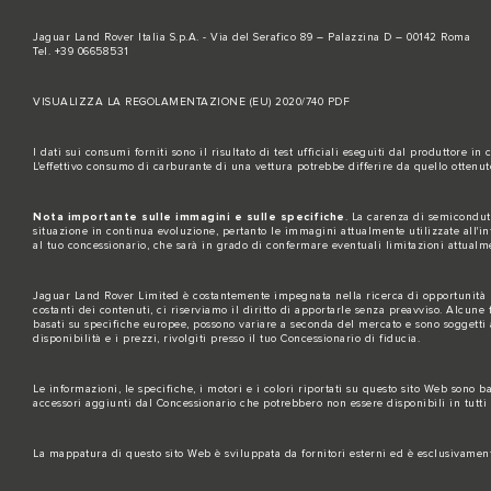
Jaguar Land Rover Italia S.p.A. - Via del Serafico 89 – Palazzina D – 00142 Roma
Tel. +39 06658531
VISUALIZZA LA REGOLAMENTAZIONE (EU) 2020/740 PDF
I dati sui consumi forniti sono il risultato di test ufficiali eseguiti dal produttore in
L'effettivo consumo di carburante di una vettura potrebbe differire da quello ottenu
Nota importante sulle immagini e sulle specifiche
. La carenza di semicondutt
situazione in continua evoluzione, pertanto le immagini attualmente utilizzate all'inte
al tuo concessionario, che sarà in grado di confermare eventuali limitazioni attualm
Jaguar Land Rover Limited è costantemente impegnata nella ricerca di opportunità p
costanti dei contenuti, ci riserviamo il diritto di apportarle senza preavviso. Alcune
basati su specifiche europee, possono variare a seconda del mercato e sono soggetti 
disponibilità e i prezzi, rivolgiti presso il tuo Concessionario di fiducia.
Le informazioni, le specifiche, i motori e i colori riportati su questo sito Web sono
accessori aggiunti dal Concessionario che potrebbero non essere disponibili in tutti 
La mappatura di questo sito Web è sviluppata da fornitori esterni ed è esclusivamen