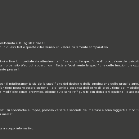
 conformità alla legislazione UE.
to in questi test e queste cifre hanno un valore puramente comparativo.
ori a livello mondiale sta attualmente influendo sulle specifiche di produzione dei veicoli, 
rno del sito Web potrebbero non riflettere fedelmente le specifiche delle funzioni, le opzion
ente presenti.
er il miglioramento sia delle specifiche del design e della produzione delle proprie auto
 funzioni possono essere opzionali o di serie a seconda dell'anno di produzione del modello. 
a modifiche senza preavviso. Alcune auto sono raffigurate con dotazioni opzionali e accesso
 basati su specifiche europee, possono variare a seconda del mercato e sono soggetti a modi
i mercati.
te a scopo informativo.