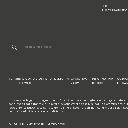
JLR
SUSTAINABILITY
CERCA NEL SITO
TERMINI E CONDIZIONI DI UTILIZZO
INFORMATIVA
INFORMATIVA
CODIC
DEL SITO WEB
PRIVACY
COOKIE
ORGAN
In base alle leggi UE, Jaguar Land Rover è tenuta a raccogliere e divulgare determina
consumo di carburante e di energia devono essere condivisi con la Commissione europe
regolamento pubblicato sul
sito dell'UE
. Puoi scegliere di non condividere i dati sp
comunicandoci VIN e numero di targa.
© JAGUAR LAND ROVER LIMITED 2026