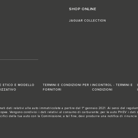
SHOP ONLINE
JAGUAR COLLECTION
E ETICO E MODELLO
TERMINI E CONDIZIONI PER I
INCONTROL - TERMINI E
IZZATIVO
FORNITORI
CONDIZIONI
ti dati relativi alle auto immatricolate a partire dal 1° gennaio 2021. Ai sensi del regolame
a. Vengono condivisi i dati relativi al consumo di carburante; per le auto PHEV i dati sul
ecifici della tua auto con la Commissione; a tal fine, devi produrre una notifica di rinuncia