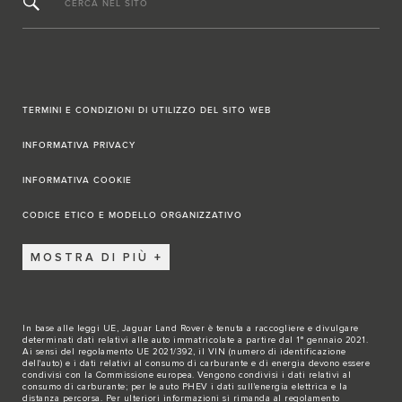
CERCA NEL SITO
TERMINI E CONDIZIONI DI UTILIZZO DEL SITO WEB
INFORMATIVA PRIVACY
INFORMATIVA COOKIE
CODICE ETICO E MODELLO ORGANIZZATIVO
MOSTRA DI PIÙ
In base alle leggi UE, Jaguar Land Rover è tenuta a raccogliere e divulgare
determinati dati relativi alle auto immatricolate a partire dal 1° gennaio 2021.
Ai sensi del regolamento UE 2021/392, il VIN (numero di identificazione
dell'auto) e i dati relativi al consumo di carburante e di energia devono essere
condivisi con la Commissione europea. Vengono condivisi i dati relativi al
consumo di carburante; per le auto PHEV i dati sull'energia elettrica e la
distanza percorsa. Per ulteriori informazioni si rimanda al regolamento