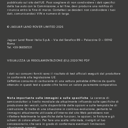
pubblicato sul
sito dell'UE
. Puoi scegliere di non condividere i dati specifici
della tua auto con la Commissione; a tal fine, devi produrre una notifica di
rinuncia entro la fine di marzo.
Contattaci se
desideri non condividere i tuoi
dati, comunicandoci VIN e numero di targa.
© JAGUAR LAND ROVER LIMITED 2026
Jaguar Land Rover Italia S.p.A. - Via del Serafico 89 – Palazzina D – 00142
Roma
Tel. +39 06658531
VISUALIZZA LA REGOLAMENTAZIONE (EU) 2020/740 PDF
I dati sui consumi forniti sono il risultato di test ufficiali eseguiti dal produttore
in conformità alla legislazione UE.
L'effettivo consumo di carburante di una vettura potrebbe differire da quello
ottenuto in questi test e queste cifre hanno un valore puramente comparativo.
Nota importante sulle immagini e sulle specifiche
. La carenza di
semiconduttori a livello mondiale sta attualmente influendo sulle specifiche di
produzione dei veicoli, sulla disponibilità delle opzioni e sulle tempistiche di
costruzione. Si tratta di una situazione in continua evoluzione, pertanto le
immagini attualmente utilizzate all'interno del sito Web potrebbero non
riflettere fedelmente le specifiche delle funzioni, le opzioni, le finiture e gli
schemi di colore attuali. Per fare una scelta informata, rivolgiti al tuo
concessionario, che sarà in grado di confermare eventuali limitazioni
attualmente presenti.