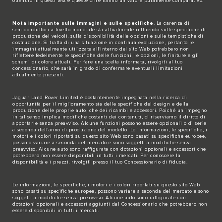
ottenuto in questi test e queste cifre hanno un valore puramente comparativo.
Nota importante sulle immagini e sulle specifiche
. La carenza di
semiconduttori a livello mondiale sta attualmente influendo sulle specifiche di
produzione dei veicoli, sulla disponibilità delle opzioni e sulle tempistiche di
costruzione. Si tratta di una situazione in continua evoluzione, pertanto le
immagini attualmente utilizzate all'interno del sito Web potrebbero non
riflettere fedelmente le specifiche delle funzioni, le opzioni, le finiture e gli
schemi di colore attuali. Per fare una scelta informata, rivolgiti al tuo
concessionario, che sarà in grado di confermare eventuali limitazioni
attualmente presenti.
Jaguar Land Rover Limited è costantemente impegnata nella ricerca di
opportunità per il miglioramento sia delle specifiche del design e della
produzione delle proprie auto, che dei ricambi e accessori. Poiché un impegno
in tal senso implica modifiche costanti dei contenuti, ci riserviamo il diritto di
apportarle senza preavviso. Alcune funzioni possono essere opzionali o di serie
a seconda dell'anno di produzione del modello. Le informazioni, le specifiche, i
motori e i colori riportati su questo sito Web sono basati su specifiche europee,
possono variare a seconda del mercato e sono soggetti a modifiche senza
preavviso. Alcune auto sono raffigurate con dotazioni opzionali e accessori che
potrebbero non essere disponibili in tutti i mercati. Per conoscere la
disponibilità e i prezzi, rivolgiti presso il tuo Concessionario di fiducia.
Le informazioni, le specifiche, i motori e i colori riportati su questo sito Web
sono basati su specifiche europee, possono variare a seconda del mercato e sono
soggetti a modifiche senza preavviso. Alcune auto sono raffigurate con
dotazioni opzionali e accessori aggiunti dal Concessionario che potrebbero non
essere disponibili in tutti i mercati.