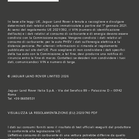
In base alle leggi UE, Jaguar Land Rover è tenuta a raccogliere e divulgare
determinati dati relativi alle auto immatricolate a partire dal 1° gennaio 2021.
Ai sensi del regolamento UE 2021/392, il VIN (numero di identificazione
dell'auto) e i dati relativi al consumo di carburante e di energia devono essere
condivisi con la Commissione europea. Vengono condivisi i dati relativi al
consumo di carburante; per le auto PHEV i dati sull'energia elettrica e la
distanza percorsa. Per ulteriori informazioni si rimanda al regolamento
pubblicato sul
sito dell'UE
. Puoi scegliere di non condividere i dati specifici
della tua auto con la Commissione; a tal fine, devi produrre una notifica di
rinuncia entro la fine di marzo.
Contattaci se
desideri non condividere i tuoi
dati, comunicandoci VIN e numero di targa.
© JAGUAR LAND ROVER LIMITED 2026
Jaguar Land Rover Italia S.p.A. - Via del Serafico 89 – Palazzina D – 00142
Roma
Tel. +39 06658531
VISUALIZZA LA REGOLAMENTAZIONE (EU) 2020/740 PDF
I dati sui consumi forniti sono il risultato di test ufficiali eseguiti dal produttore
in conformità alla legislazione UE.
L'effettivo consumo di carburante di una vettura potrebbe differire da quello