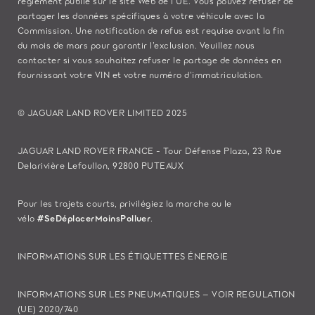
règlement publié sur le site
Web de l’UE
. Vous pouvez refuser de
partager les données spécifiques à votre véhicule avec la
Commission. Une notification de refus est requise avant la fin
du mois de mars pour garantir l’exclusion. Veuillez
nous
contacter
si vous souhaitez refuser le partage de données en
fournissant votre VIN et votre numéro d’immatriculation.
© JAGUAR LAND ROVER LIMITED 2025
JAGUAR LAND ROVER FRANCE - Tour Défense Plaza, 23 Rue
Delarivière Lefoullon, 92800 PUTEAUX
Pour les trajets courts, privilégiez la marche ou le
vélo
#SeDéplacerMoinsPolluer
.
INFORMATIONS SUR LES ÉTIQUETTES ÉNERGIE
INFORMATIONS SUR LES PNEUMATIQUES – VOIR REGULATION
(UE) 2020/740