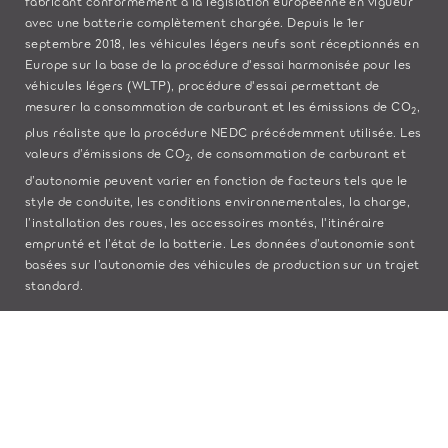
fabricant conformément à la législation européenne en vigueur
avec une batterie complètement chargée. Depuis le 1er
septembre 2018, les véhicules légers neufs sont réceptionnés en
Europe sur la base de la procédure d'essai harmonisée pour les
véhicules légers (WLTP), procédure d'essai permettant de
mesurer la consommation de carburant et les émissions de CO
,
2
plus réaliste que la procédure NEDC précédemment utilisée. Les
valeurs d’émissions de CO
, de consommation de carburant et
2
d’autonomie peuvent varier en fonction de facteurs tels que le
style de conduite, les conditions environnementales, la charge,
l’installation des roues, les accessoires montés, l'itinéraire
emprunté et l’état de la batterie. Les données d’autonomie sont
basées sur l’autonomie des véhicules de production sur un trajet
standard.
Les coûts liés à l’établissement de la carte grise ne sont pas
inclus dans les prix indiqués.
Les cartes sur ce site Web sont fournies par des fournisseurs
externes à des fins d’information générale uniquement.