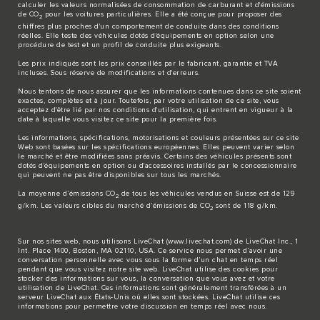
calculer les valeurs normalisées de consommation de carburant et d'émissions
de CO
pour les voitures particulières. Elle a été conçue pour proposer des
2
chiffres plus proches d'un comportement de conduite dans des conditions
réelles. Elle teste des véhicules dotés d'équipements en option selon une
procédure de test et un profil de conduite plus exigeants.
Les prix indiqués sont les prix conseillés par le fabricant, garantie et TVA
incluses. Sous réserve de modifications et d'erreurs.
Nous tentons de nous assurer que les informations contenues dans ce site soient
exactes, complètes et à jour. Toutefois, par votre utilisation de ce site, vous
acceptez d'être lié par nos conditions d'utilisation, qui entrent en vigueur à la
date à laquelle vous visitez ce site pour la première fois.
Les informations, spécifications, motorisations et couleurs présentées sur ce site
Web sont basées sur les spécifications européennes. Elles peuvent varier selon
le marché et être modifiées sans préavis. Certains des véhicules présents sont
dotés d'équipements en option ou d'accessoires installés par le concessionnaire
qui peuvent ne pas être disponibles sur tous les marchés.
La moyenne d’émissions CO
de tous les véhicules vendus en Suisse est de 129
2
g/km. Les valeurs cibles du marché d’émissions de CO
sont de 118 g/km.
2
Sur nos sites web, nous utilisons LiveChat (
www.livechat.com
) de LiveChat Inc., 1
Int. Place 1400, Boston, MA 02110, USA. Ce service nous permet d’avoir une
conversation personnelle avec vous sous la forme d’un chat en temps réel
pendant que vous visitez notre site web. LiveChat utilise des cookies pour
stocker des informations sur vous, la conversation que vous avez et votre
utilisation de LiveChat. Ces informations sont généralement transférées à un
serveur LiveChat aux États-Unis où elles sont stockées. LiveChat utilise ces
informations pour permettre votre discussion en temps réel avec nous.