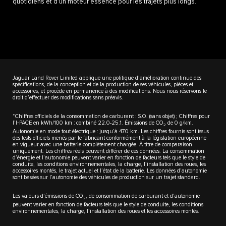
quotidiens et d’un moteur essence pour les trajets plus longs.
Jaguar Land Rover Limited applique une politique d’amélioration continue des
spécifications, de la conception et de la production de ses véhicules, pièces et
accessoires, et procède en permanence à des modifications. Nous nous réservons le
droit d’effectuer des modifications sans préavis.
*Chiffres officiels de la consommation de carburant : S.O. (sans objet) ; Chiffres pour
l’I‑PACE en kWh/100 km : combiné 22.0-25.1. Émissions de CO
de 0 g/km.
2
Autonomie en mode tout électrique : jusqu’à 470 km. Les chiffres fournis sont issus
des tests officiels menés par le fabricant conformément à la législation européenne
en vigueur avec une batterie complètement chargée. À titre de comparaison
uniquement. Les chiffres réels peuvent différer de ces données. La consommation
d’énergie et l’autonomie peuvent varier en fonction de facteurs tels que le style de
conduite, les conditions environnementales, la charge, l’installation des roues, les
accessoires montés, le trajet actuel et l’état de la batterie. Les données d’autonomie
sont basées sur l’autonomie des véhicules de production sur un trajet standard.
Les valeurs d’émissions de CO
, de consommation de carburant et d’autonomie
2
peuvent varier en fonction de facteurs tels que le style de conduite, les conditions
environnementales, la charge, l’installation des roues et les accessoires montés.