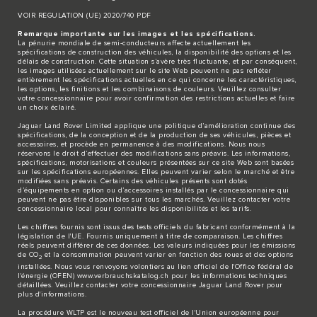
VOIR REGULATION (UE) 2020/740 PDF
Remarque importante sur les images et les spécifications.
La pénurie mondiale de semi-conducteurs affecte actuellement les
spécifications de construction des véhicules, la disponibilité des options et les
délais de construction. Cette situation s’avère très fluctuante, et par conséquent,
les images utilisées actuellement sur le site Web peuvent ne pas refléter
entièrement les spécifications actuelles en ce qui concerne les caractéristiques,
les options, les finitions et les combinaisons de couleurs. Veuillez consulter
votre concessionnaire pour avoir confirmation des restrictions actuelles et faire
un choix éclairé.
Jaguar Land Rover Limited applique une politique d’amélioration continue des
spécifications, de la conception et de la production de ses véhicules, pièces et
accessoires, et procède en permanence à des modifications. Nous nous
réservons le droit d’effectuer des modifications sans préavis. Les informations,
spécifications, motorisations et couleurs présentées sur ce site Web sont basées
sur les spécifications européennes. Elles peuvent varier selon le marché et être
modifiées sans préavis. Certains des véhicules présents sont dotés
d’équipements en option ou d’accessoires installés par le concessionnaire qui
peuvent ne pas être disponibles sur tous les marchés. Veuillez contacter votre
concessionnaire local pour connaître les disponibilités et les tarifs.
Les chiffres fournis sont issus des tests officiels du fabricant conformément à la
législation de l'UE. Fournis uniquement à titre de comparaison. Les chiffres
réels peuvent différer de ces données. Les valeurs indiquées pour les émissions
de CO
et la consommation peuvent varier en fonction des roues et des options
2
installées. Nous vous renvoyons volontiers au lien officiel de l'Office fédéral de
l'énergie (OFEN)
www.verbrauchskatalog.ch
pour les informations techniques
détaillées. Veuillez contacter votre concessionnaire Jaguar Land Rover pour
plus d'informations.
La procédure WLTP est le nouveau test officiel de l'Union européenne pour