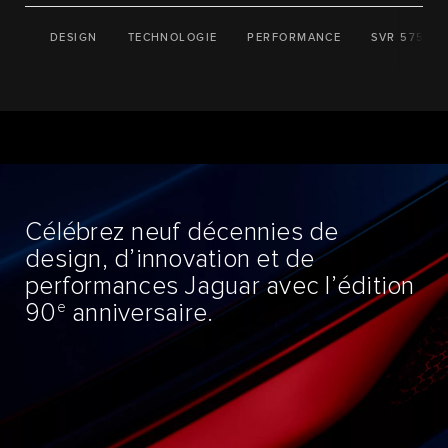
DESIGN
TECHNOLOGIE
PERFORMANCE
SVR 575 ED
Célébrez neuf décennies de
design, d’innovation et de
performances Jaguar avec l’édition
e
90
anniversaire.