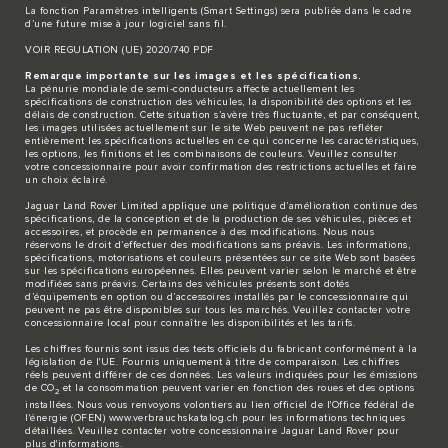
La fonction Paramètres intelligents (Smart Settings) sera publiée dans le cadre
d’une future mise à jour logiciel sans fil.
VOIR REGULATION (UE) 2020/740 PDF
Remarque importante sur les images et les spécifications.
La pénurie mondiale de semi-conducteurs affecte actuellement les
spécifications de construction des véhicules, la disponibilité des options et les
délais de construction. Cette situation s’avère très fluctuante, et par conséquent,
les images utilisées actuellement sur le site Web peuvent ne pas refléter
entièrement les spécifications actuelles en ce qui concerne les caractéristiques,
les options, les finitions et les combinaisons de couleurs. Veuillez consulter
votre concessionnaire pour avoir confirmation des restrictions actuelles et faire
un choix éclairé.
Jaguar Land Rover Limited applique une politique d’amélioration continue des
spécifications, de la conception et de la production de ses véhicules, pièces et
accessoires, et procède en permanence à des modifications. Nous nous
réservons le droit d’effectuer des modifications sans préavis. Les informations,
spécifications, motorisations et couleurs présentées sur ce site Web sont basées
sur les spécifications européennes. Elles peuvent varier selon le marché et être
modifiées sans préavis. Certains des véhicules présents sont dotés
d’équipements en option ou d’accessoires installés par le concessionnaire qui
peuvent ne pas être disponibles sur tous les marchés. Veuillez contacter votre
concessionnaire local pour connaître les disponibilités et les tarifs.
Les chiffres fournis sont issus des tests officiels du fabricant conformément à la
législation de l'UE. Fournis uniquement à titre de comparaison. Les chiffres
réels peuvent différer de ces données. Les valeurs indiquées pour les émissions
de CO
et la consommation peuvent varier en fonction des roues et des options
2
installées. Nous vous renvoyons volontiers au lien officiel de l'Office fédéral de
l'énergie (OFEN)
www.verbrauchskatalog.ch
pour les informations techniques
détaillées. Veuillez contacter votre concessionnaire Jaguar Land Rover pour
plus d'informations.