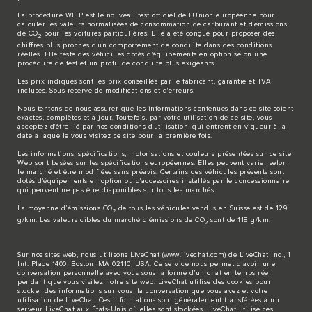
La procédure WLTP est le nouveau test officiel de l'Union européenne pour
calculer les valeurs normalisées de consommation de carburant et d'émissions
de CO
pour les voitures particulières. Elle a été conçue pour proposer des
2
chiffres plus proches d'un comportement de conduite dans des conditions
réelles. Elle teste des véhicules dotés d'équipements en option selon une
procédure de test et un profil de conduite plus exigeants.
Les prix indiqués sont les prix conseillés par le fabricant, garantie et TVA
incluses. Sous réserve de modifications et d'erreurs.
Nous tentons de nous assurer que les informations contenues dans ce site soient
exactes, complètes et à jour. Toutefois, par votre utilisation de ce site, vous
acceptez d'être lié par nos conditions d'utilisation, qui entrent en vigueur à la
date à laquelle vous visitez ce site pour la première fois.
Les informations, spécifications, motorisations et couleurs présentées sur ce site
Web sont basées sur les spécifications européennes. Elles peuvent varier selon
le marché et être modifiées sans préavis. Certains des véhicules présents sont
dotés d'équipements en option ou d'accessoires installés par le concessionnaire
qui peuvent ne pas être disponibles sur tous les marchés.
La moyenne d’émissions CO
de tous les véhicules vendus en Suisse est de 129
2
g/km. Les valeurs cibles du marché d’émissions de CO
sont de 118 g/km.
2
Sur nos sites web, nous utilisons LiveChat (
www.livechat.com
) de LiveChat Inc., 1
Int. Place 1400, Boston, MA 02110, USA. Ce service nous permet d’avoir une
conversation personnelle avec vous sous la forme d’un chat en temps réel
pendant que vous visitez notre site web. LiveChat utilise des cookies pour
stocker des informations sur vous, la conversation que vous avez et votre
utilisation de LiveChat. Ces informations sont généralement transférées à un
serveur LiveChat aux États-Unis où elles sont stockées. LiveChat utilise ces