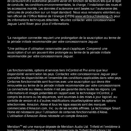
de carburant et d’autonomie peuvent varier en fonction de facteurs tels que le style
de conduite, les conditions environnementales, la charge, l’installation des roues et
les accessoires montés. Les données d’autonomie sont basées sur l’autonomie des
véhicules de production sur un trajet standard. Nous vous renvoyons volontiers au
lien officiel de l'Office fédéral de l'énergie (OFEN)
www.verbrauchskatalog.ch
pour
les informations techniques détaillées. Veuillez contacter votre concessionnaire
Jaguar Land Rover pour plus d'informations.
1
La navigation connectée requiert une prolongation de la souscription au terme de
la période initiale recommandée par votre concessionnaire Jaguar.
2
Une politique d’utilisation raisonnable peut s’appliquer. Comprend une
souscription d’un an pouvant être prolongée au terme de la période initiale
recommandée par votre concessionnaire Jaguar.
Les fonctionnalités, options et services tiers InControl et Pivi ainsi que leur
disponibilité varient selon les pays. Contactez votre concessionnaire Jaguar pour
connaître les disponibilités et l’ensemble des conditions applicables dans votre pays.
Certaines fonctionnalités sont fournies avec une souscription qui devra être
renouvelée au terme de la période initiale recommandée par votre concessionnaire.
La connectivité au réseau mobile n’est pas garantie dans toutes les régions. Les
informations et images présentées en rapport avec la technologie InControl, y
compris les écrans ou les séquences, sont soumises à des mises à jour logiciel, au
contrôle de version et à d’autres modifications visuelles/système selon les options
sélectionnées. Amazon, Alexa et tous les logos associés sont des marques
commerciales d’Amazon.com, Inc. ou de ses sociétés affiliées. La technologie Smart
Home est nécessaire pour l’utilisation de certaines fonctionnalités d’Alexa.
L’utilisation d’Amazon Alexa nécessite un compte Amazon.
TM
Meridian
est une marque déposée de Meridian Audio Ltd. Trifield et l’emblème à
trois champs constitue une marque commerciale de Trifield Productions Ltd.